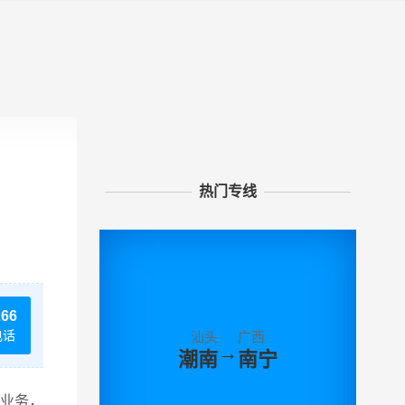
热门专线
266
电话
汕头
广西
→
潮南
南宁
业务，