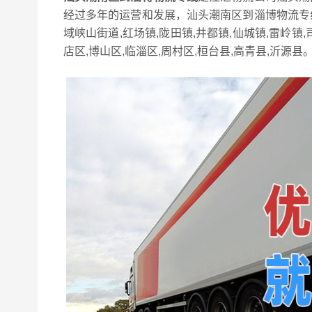
经过多年的运营和发展，汕头潮南区到淄博物流专
域峡山街道,红场镇,陇田镇,井都镇,仙城镇,雷岭镇
店区,博山区,临淄区,周村区,桓台县,高青县,沂源县