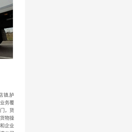
店镇,胪
，业务覆
门，货
货物操
和企业