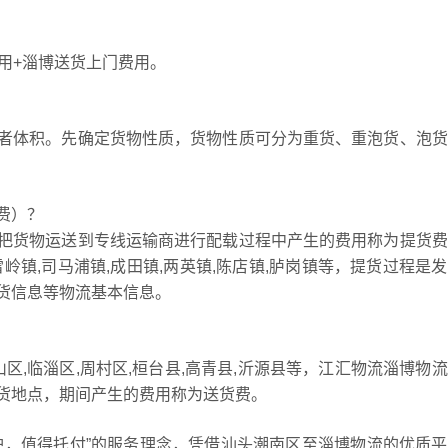
用+淄博送货上门费用。
者体积。先确定货物性质，货物性质可分为重货、重泡货、泡货
费）？
把货物运送到专线运输商进行配载过程中产生的费用称为提货费
雷岭镇,司马浦镇,成田镇,两英镇,陈店镇,胪岗镇等，提货过程是
货信息等物流基本信息。
区,临淄区,周村区,桓台县,高青县,沂源县等，江汇物流淄博物
货地点，期间产生的费用称为送货费。
护，值得托付”的服务理念，凭借汕头潮南区至淄博物流的优质