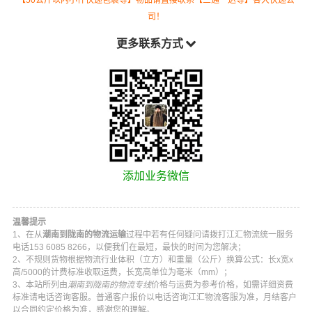
司！
更多联系方式
添加业务微信
温馨提示
1、在从
潮南到陇南的物流运输
过程中若有任何疑问请拨打
江汇物流
统一服务
电话
153 6085 8266
，以便我们在最短，最快的时间为您解决；
2、不规则货物根据物流行业体积（立方）和重量（公斤）换算公式：长x宽x
高/5000的计费标准收取运费，长宽高单位为毫米（mm）；
3、本站所列由
潮南到陇南的物流专线
价格与运费为参考价格，如需详细资费
标准请电话咨询客服。普通客户报价以电话咨询
江汇物流
客服为准，月结客户
以合同约定价格为准，感谢您的理解。