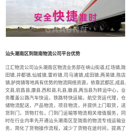
汕头潮南区到陇南物流公司平台优势
江汇物流公司汕头潮南区物流业务部在峡山街道,红场镇,陇
田镇,井都镇,仙城镇,雷岭镇,司马浦镇,成田镇,两英镇,陈店
镇,胪岗镇等地具有优势的物流网络资源，依靠武都区,成县,
文县,宕昌县,康县,西和县,礼县,徽县,两当县为转运中心，业
务覆盖公路汽车快运，铁路特快运输，航空货运代理，仓
储物流配送，产品物流，项目物流，并提供上门取货，送
货到门，货物打包，门到门运输等物流相关增值服务，同
时在行业内率先开通汕头潮南区至陇南的物流专线运输业
务，简化了货物操作流程，减少了货物在途时间，提高了