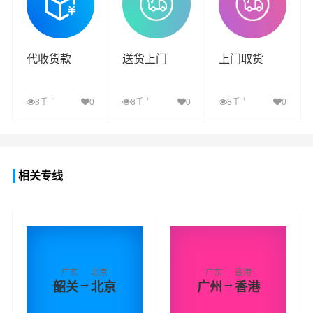
代收货款
送货上门
上门取货
+
+
+
8千
0
8千
0
8千
0
查看详细
查看详细
查看详细
相关专线
广东
北京
广东
香港
→
→
韶关
北京
广州
香港