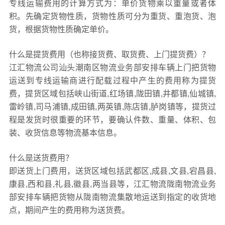
专线运输费用的计算方式为：单价货物乘以重量或者体
积。先确定货物性质，货物性质可分为重货、重泡货、泡
货，根据货物性质确定单价。
什么是提货费用（也称接货费、取货费、上门提货费）？
江汇物流公司汕头潮南区物流业务部安排车辆上门把货物
运送到专线运输商进行配载过程中产生的费用称为提货
费，提货区域包括峡山街道,红场镇,陇田镇,井都镇,仙城镇,
雷岭镇,司马浦镇,成田镇,两英镇,陈店镇,胪岗镇等，提货过
程是发货时很重要的环节，要确认件数、重量、体积、包
装、收货信息等物流基本信息。
什么是送货费用？
即送货上门费用，送货区域包括武都区,成县,文县,宕昌县,
康县,西和县,礼县,徽县,两当县等，江汇物流陇南物流业务
部安排车辆把货物从陇南物流集散地运送到指定的收货地
点，期间产生的费用称为送货费。