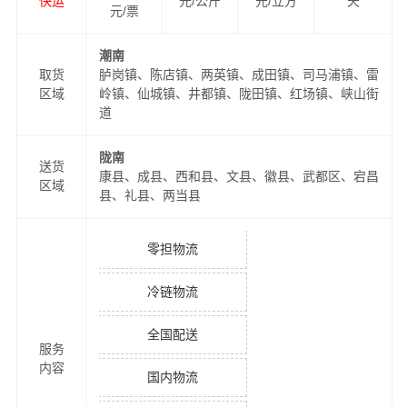
快运
元/公斤
元/立方
天
元/票
潮南
取货
胪岗镇、陈店镇、两英镇、成田镇、司马浦镇、雷
区域
岭镇、仙城镇、井都镇、陇田镇、红场镇、峡山街
道
陇南
送货
康县、成县、西和县、文县、徽县、武都区、宕昌
区域
县、礼县、两当县
零担物流
冷链物流
全国配送
服务
内容
国内物流