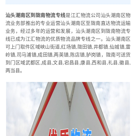
汕头潮南区到陇南物流专线
是江汇物流公司汕头潮南区物
流业务部推出的专业运营汕头潮南区至陇南直达物流运输
业务，经过多年的运营和发展，汕头潮南区到陇南物流专
线已成为江汇物流的优质物流品牌专线之一。汕头潮南区
可上门取件区域峡山街道,红场镇,陇田镇,井都镇,仙城镇,雷
岭镇,司马浦镇,成田镇,两英镇,陈店镇,胪岗镇，陇南可送货
到门区域武都区,成县,文县,宕昌县,康县,西和县,礼县,徽县,
两当县。