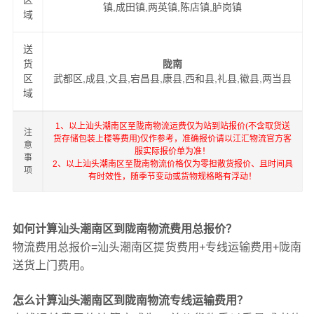
区
镇,成田镇,两英镇,陈店镇,胪岗镇
域
送
货
陇南
区
武都区,成县,文县,宕昌县,康县,西和县,礼县,徽县,两当县
域
1、以上汕头潮南区至陇南物流运费仅为站到站报价(不含取货送
注
货存储包装上楼等费用)仅作参考，准确报价请以江汇物流官方客
意
服实际报价单为准！
事
2、以上汕头潮南区至陇南物流价格仅为零担散货报价、且时间具
项
有时效性，随季节变动或货物规格略有浮动！
如何计算汕头潮南区到陇南物流费用总报价？
物流费用总报价=汕头潮南区提货费用+专线运输费用+陇南
送货上门费用。
怎么计算汕头潮南区到陇南物流专线运输费用？