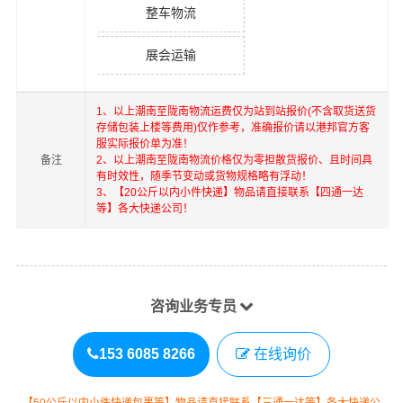
整车物流
展会运输
1、以上
潮南
至
陇南
物流运费仅为站到站报价(不含取货送货
存储包装上楼等费用)仅作参考，准确报价请以港邦官方客
服实际报价单为准！
备注
2、以上
潮南
至
陇南
物流价格仅为零担散货报价、且时间具
有时效性，随季节变动或货物规格略有浮动！
3、【20公斤以内小件快递】物品请直接联系【四通一达
等】各大快递公司！
咨询业务专员
153 6085 8266
在线询价
【50公斤以内小件快递包裹等】物品请直接联系【三通一达等】各大快递公