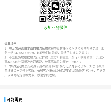
添加业务微信
温馨提示
1、在从
常州到白水县的物流运输
过程中若有任何疑问请拨打
港邦物流
统一服
务电话
132 0517 9689
，以便我们在最短，最快的时间为您解决；
2、不规则货物根据物流行业体积（立方）和重量（公斤）换算公式：长x宽x
高/5000的计费标准收取运费，长宽高单位为毫米（mm）；
3、本站所列由
常州到白水县的物流专线
价格与运费为参考价格，如需详细资
费标准请电话咨询客服。普通客户报价以电话咨询
港邦物流
客服为准，月结客
户以合同约定价格为准，感谢您的理解。
可能需要