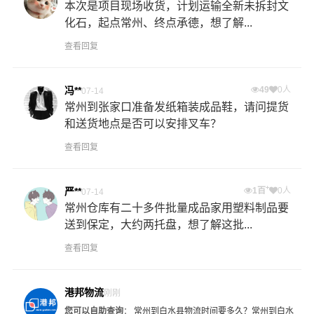
本次是项目现场收货，计划运输全新未拆封文
化石，起点常州、终点承德，想了解...
查看回复
冯**
49
0人
07-14
常州到张家口准备发纸箱装成品鞋，请问提货
和送货地点是否可以安排叉车？
查看回复
+
严**
1百
0人
07-14
常州仓库有二十多件批量成品家用塑料制品要
送到保定，大约两托盘，想了解这批...
查看回复
港邦物流
刚刚
您可以自助查询
：
常州到白水县物流时间要多久？
常州到白水