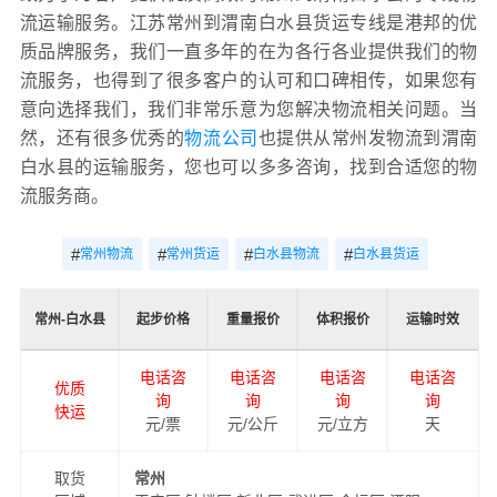
流运输服务。江苏常州到渭南白水县货运专线是港邦的优
质品牌服务，我们一直多年的在为各行各业提供我们的物
流服务，也得到了很多客户的认可和口碑相传，如果您有
意向选择我们，我们非常乐意为您解决物流相关问题。当
然，还有很多优秀的
物流公司
也提供从常州发物流到渭南
白水县的运输服务，您也可以多多咨询，找到合适您的物
流服务商。
#
#
#
#
常州物流
常州货运
白水县物流
白水县货运
常州-白水县
起步价格
重量报价
体积报价
运输时效
电话咨
电话咨
电话咨
电话咨
优质
询
询
询
询
快运
元/票
元/公斤
元/立方
天
取货
常州