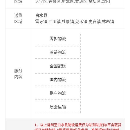
区域
天宁区,钟楼区,新北区,武进区,金坛区,溧阳
送货
白水县
区域
雷牙镇,西固镇,杜康镇,尧禾镇,史官镇,林皋镇
零担物流
冷链物流
全国配送
服务
内容
国内物流
整车物流
展会运输
1、以上
常州
至
白水县
物流运费仅为站到站报价(不含取货