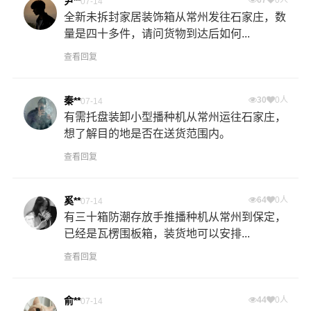
尹**
07-14
全新未拆封家居装饰箱从常州发往石家庄，数
量是四十多件，请问货物到达后如何...
查看回复
秦**
30
0人
07-14
有需托盘装卸小型播种机从常州运往石家庄，
想了解目的地是否在送货范围内。
查看回复
奚**
64
0人
07-14
有三十箱防潮存放手推播种机从常州到保定，
已经是瓦楞围板箱，装货地可以安排...
查看回复
俞**
44
0人
07-14