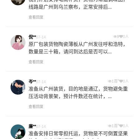
线路是广州到乌兰察布，正常安排后...
查看回复
倪**
9
0人
07-14
原厂包装货物陶瓷薄板从广州发往呼和浩特，
数量是三十箱，请问到达后是否可以...
查看回复
+
岑**
1百
0人
07-14
准备从广州装货，目的地是通辽，货物避免重
压活动背景架，预计件数还在统计，...
查看回复
+
廉**
1百
0人
07-14
准备安排日常零担托运，货物是不可倒置坚果