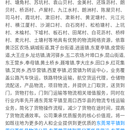
村、塘角村、苏坑村、袁山贝村、金美村、还珠沥村、朗
贝村、桥沥村、卢屋村、九江水村、朗洲村、陈屋贝村、
司马村、霞坑村、漱旧村、漱新村、黄泥塘村、元江元
村、横江厦村、沙湖口村、白石岗村、松柏塘村、上坑
村、木棆村、下墟村、板石村、田尾村、白花沥村、桥梓
村、麦元村、土塘村等地具有优势的物流网络资源，依靠
黄泛区农场,娲城街道,箕子台街道,逍遥镇,东夏亭镇,皮营街
道,大王庄乡,址坊镇,清河驿乡,五二农场,叶埠口乡,昆山街道,
东王营乡,奉母镇,黄土桥乡,聂堆镇,李大庄乡,田口乡,红花集
镇,艾岗乡,西华营镇,西夏亭镇,迟营镇为转运中心，业务覆
盖公路汽车快运，铁路特快运输，航空货运代理，仓储物
流配送，产品物流，项目物流，并提供上门取货，送货到
门，货物打包，门到门运输等物流相关增值服务，同时在
行业内率先开通东莞常平镇至周口西华县的物流专线运输
业务，简化了货物操作流程，减少了货物在途时间，提高
了货物流通效率。公司秉承优质服务的核心价值观，将一
如既往地为更多的人和企业提供到更优质的
东莞常平镇到