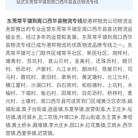
站式东莞常平镇到周口西华县直达物流专线
东莞常平镇到周口西华县物流专线
是港邦物流公司物流业
务部推出的专业运营东莞常平镇至周口西华县直达物流运
输业务，经过多年的运营和发展，东莞常平镇到周口西华
县物流专线已成为港邦物流的优质物流品牌专线之一。东
莞常平镇可上门取件区域常平社区、新民社区、岗梓村、
塘角村、苏坑村、袁山贝村、金美村、还珠沥村、朗贝
村、桥沥村、卢屋村、九江水村、朗洲村、陈屋贝村、司
马村、霞坑村、漱旧村、漱新村、黄泥塘村、元江元村、
横江厦村、沙湖口村、白石岗村、松柏塘村、上坑村、木
棆村、下墟村、板石村、田尾村、白花沥村、桥梓村、麦
元村、土塘村，周口西华县可送货到门区域黄泛区农场,娲
城街道,箕子台街道,逍遥镇,东夏亭镇,皮营街道,大王庄乡,址
坊镇,清河驿乡,五二农场,叶埠口乡,昆山街道,东王营乡,奉母
镇,黄土桥乡,聂堆镇,李大庄乡,田口乡,红花集镇,艾岗乡,西华
营镇,西夏亭镇,迟营镇。