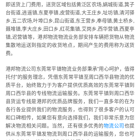
即送货上门费用，送货区域包括黄泛区农场,娲城街道,箕子
台街道,逍遥镇,东夏亭镇,皮营街道,大王庄乡,址坊镇,清河驿
乡,五二农场,叶埠口乡,昆山街道,东王营乡,奉母镇,黄土桥乡,
聂堆镇,李大庄乡,田口乡,红花集镇,艾岗乡,西华营镇,西夏亭
镇,迟营镇等，港邦物流物流业务部安排车辆把货物从物流
集散地运送到指定的收货地点，期间产生的费用称为送货
费。
港邦物流公司东莞常平镇物流业务部秉承“用心呵护，值得
托付”的服务理念，凭借东莞常平镇至周口西华县物流的优
质平台，始终致力于为客户提供优质高效的东莞常平镇到
周口西华县的专线物流运输服务。东莞常平镇到周口西华
县货运专线是港邦的优质品牌服务，我们一直多年的在为
各行各业提供我们的物流服务，也得到了很多客户的认可
和口碑相传，如果您有意向选择我们，我们非常乐意为您
解决物流相关问题。当然，还有很多优秀的
物流公司
也提
供从东莞常平镇发物流到周口西华县的运输服务，您也可