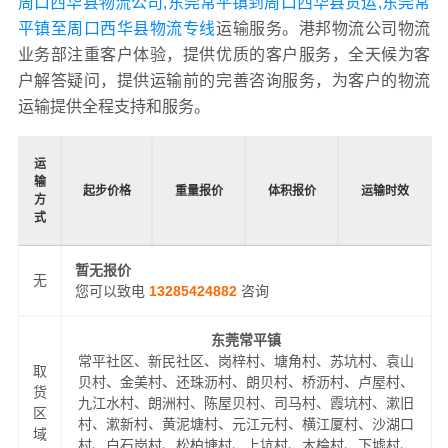
周口西华县物流公司,东莞常平镇到周口西华县货运,东莞常
平镇至周口西华县物流专线
运输服务。港邦物流公司物流
业务部注重客户体验，提供优质的客户服务，全天候为客
户解答疑问，提供运输前的完善咨询服务，为客户的物流
运输提供全程支持和服务。
运
输
起步价格
重量报价
体积报价
运输时效
方
式
暂无报价
无
您可以致电
13285424882
咨询
东莞常平镇
常平社区、新民社区、岗梓村、塘角村、苏坑村、袁山
取
贝村、金美村、还珠沥村、朗贝村、桥沥村、卢屋村、
货
九江水村、朗洲村、陈屋贝村、司马村、霞坑村、漱旧
区
村、漱新村、黄泥塘村、元江元村、横江厦村、沙湖口
域
村、白石岗村、松柏塘村、上坑村、木棆村、下墟村、