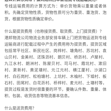
专线运输费用的计算方式为：单价货物乘以重量或者体
积。先确定货物性质，货物性质可分为重货、重泡货、泡
货，根据货物性质确定单价。
什么是提货费用（也称接货费、取货费、上门提货费）？
港邦物流公司物流业务部安排车辆上门把货物运送到专线
运输商进行配载过程中产生的费用称为提货费，提货区域
包括常平社区、新民社区、岗梓村、塘角村、苏坑村、袁
山贝村、金美村、还珠沥村、朗贝村、桥沥村、卢屋村、
九江水村、朗洲村、陈屋贝村、司马村、霞坑村、漱旧
村、漱新村、黄泥塘村、元江元村、横江厦村、沙湖口
村、白石岗村、松柏塘村、上坑村、木棆村、下墟村、板
石村、田尾村、白花沥村、桥梓村、麦元村、土塘村等，
提货过程是发货时很重要的环节，要确认件数、重量、体
积、包装、收货信息等物流基本信息。
什么是送货费用？