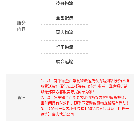
冷链物流
全国配送
服务
内容
国内物流
整车物流
展会运输
1、以上
常平镇
至
西华县
物流运费仅为站到站报价(不含
取货送货存储包装上楼等费用)仅作参考，准确报价请
以港邦官方客服实际报价单为准！
备注
2、以上
常平镇
至
西华县
物流价格仅为零担散货报价、
且时间具有时效性，随季节变动或货物规格略有浮动！
3、【20公斤以内小件快递】物品请直接联系【四通一
达等】各大快递公司！