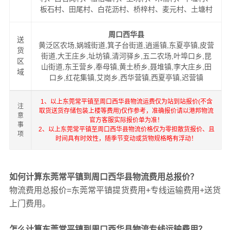
板石村、田尾村、白花沥村、桥梓村、麦元村、土塘村
周口西华县
送
黄泛区农场,娲城街道,箕子台街道,逍遥镇,东夏亭镇,皮营
货
街道,大王庄乡,址坊镇,清河驿乡,五二农场,叶埠口乡,昆
区
山街道,东王营乡,奉母镇,黄土桥乡,聂堆镇,李大庄乡,田
域
口乡,红花集镇,艾岗乡,西华营镇,西夏亭镇,迟营镇
1、以上东莞常平镇至周口西华县物流运费仅为站到站报价(不含
注
取货送货存储包装上楼等费用)仅作参考，准确报价请以港邦物流
意
官方客服实际报价单为准！
事
2、以上东莞常平镇至周口西华县物流价格仅为零担散货报价、且
项
时间具有时效性，随季节变动或货物规格略有浮动！
如何计算东莞常平镇到周口西华县物流费用总报价？
物流费用总报价=东莞常平镇提货费用+专线运输费用+送货
上门费用。
怎么计算东莞常平镇到周口西华县物流专线运输费用？