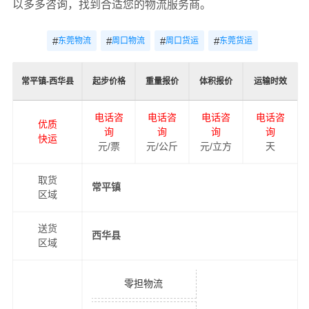
以多多咨询，找到合适您的物流服务商。
#
#
#
#
东莞物流
周口物流
周口货运
东莞货运
常平镇-西华县
起步价格
重量报价
体积报价
运输时效
电话咨
电话咨
电话咨
电话咨
优质
询
询
询
询
快运
元/票
元/公斤
元/立方
天
取货
常平镇
区域
送货
西华县
区域
零担物流