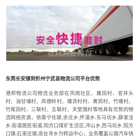
东莞长安镇到忻州宁武县物流公司平台优势
港邦物流公司物流业务部在凤岗社区、雁田村、官井头
村、油甘埔村、凤德岭村、塘沥村村、黄洞村、竹塘村、
竹尾田村、三联村、五联村、天堂围村等地具有优势的物
流网络资源，依靠宁化镇,余庄乡,怀道乡,东马坊乡,薛家洼
乡,街道居民街道,阳方口煤矿生活区,涔山乡,西马坊乡,阳方
口镇,石家庄镇,迭台寺乡为转运中心，业务覆盖公路汽车快