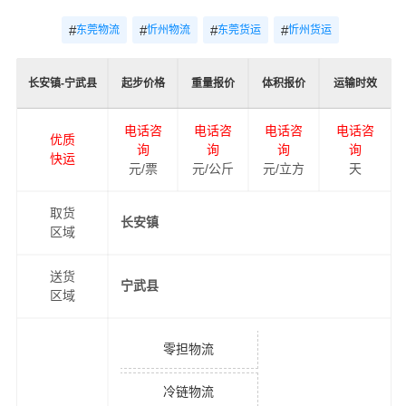
#
#
#
#
东莞物流
忻州物流
东莞货运
忻州货运
长安镇-宁武县
起步价格
重量报价
体积报价
运输时效
电话咨
电话咨
电话咨
电话咨
优质
询
询
询
询
快运
元/票
元/公斤
元/立方
天
取货
长安镇
区域
送货
宁武县
区域
零担物流
冷链物流