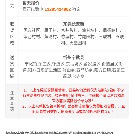
暂无报价
无
您可以致电
13285424882
咨询
取
东莞长安镇
货
凤岗社区、雁田村、官井头村、油甘埔村、凤德岭村、
区
塘沥村村、黄洞村、竹塘村、竹尾田村、三联村、五联
域
村、天堂围村
送
忻州宁武县
货
宁化镇,余庄乡,怀道乡,东马坊乡,薛家洼乡,街道居民街
区
道,阳方口煤矿生活区,涔山乡,西马坊乡,阳方口镇,石家庄
域
镇,迭台寺乡
1、以上东莞长安镇至忻州宁武县物流运费仅为站到站报价(不含
注
取货送货存储包装上楼等费用)仅作参考，准确报价请以港邦物流
意
官方客服实际报价单为准！
事
2、以上东莞长安镇至忻州宁武县物流价格仅为零担散货报价、且
项
时间具有时效性，随季节变动或货物规格略有浮动！