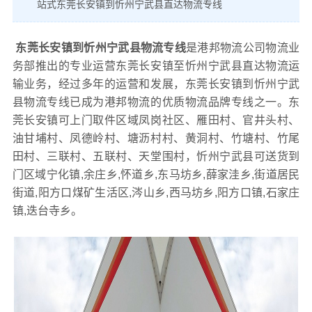
站式东莞长安镇到忻州宁武县直达物流专线
东莞长安镇到忻州宁武县物流专线
是港邦物流公司物流业
务部推出的专业运营东莞长安镇至忻州宁武县直达物流运
输业务，经过多年的运营和发展，东莞长安镇到忻州宁武
县物流专线已成为港邦物流的优质物流品牌专线之一。东
莞长安镇可上门取件区域凤岗社区、雁田村、官井头村、
油甘埔村、凤德岭村、塘沥村村、黄洞村、竹塘村、竹尾
田村、三联村、五联村、天堂围村，忻州宁武县可送货到
门区域宁化镇,余庄乡,怀道乡,东马坊乡,薛家洼乡,街道居民
街道,阳方口煤矿生活区,涔山乡,西马坊乡,阳方口镇,石家庄
镇,迭台寺乡。