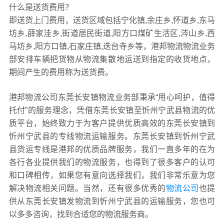
什么是送货费用？
即送货上门费用，送货区域包括宁化镇,余庄乡,怀道乡,东马
坊乡,薛家洼乡,街道居民街道,阳方口煤矿生活区,涔山乡,西
马坊乡,阳方口镇,石家庄镇,迭台寺乡等，港邦物流物流业务
部安排车辆把货物从物流集散地运送到指定的收货地点，
期间产生的费用称为送货费。
港邦物流公司东莞长安镇物流业务部秉承“用心呵护，值得
托付”的服务理念，凭借东莞长安镇至忻州宁武县物流的优
质平台，始终致力于为客户提供优质高效的东莞长安镇到
忻州宁武县的专线物流运输服务。东莞长安镇到忻州宁武
县货运专线是港邦的优质品牌服务，我们一直多年的在为
各行各业提供我们的物流服务，也得到了很多客户的认可
和口碑相传，如果您有意向选择我们，我们非常乐意为您
解决物流相关问题。当然，还有很多优秀的
物流公司
也提
供从东莞长安镇发物流到忻州宁武县的运输服务，您也可
以多多咨询，找到合适您的物流服务商。