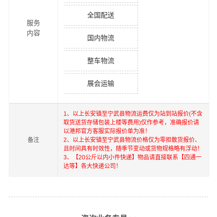
全国配送
服务
内容
国内物流
整车物流
展会运输
1、以上
长安镇
至
宁武县
物流运费仅为站到站报价(不含
取货送货存储包装上楼等费用)仅作参考，准确报价请
以港邦官方客服实际报价单为准！
备注
2、以上
长安镇
至
宁武县
物流价格仅为零担散货报价、
且时间具有时效性，随季节变动或货物规格略有浮动！
3、【20公斤以内小件快递】物品请直接联系【四通一
达等】各大快递公司！