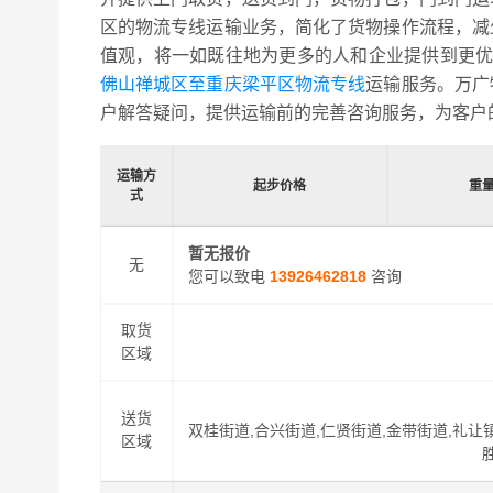
区的物流专线运输业务，简化了货物操作流程，减
值观，将一如既往地为更多的人和企业提供到更
佛山禅城区至重庆梁平区物流专线
运输服务。万广
户解答疑问，提供运输前的完善咨询服务，为客户
运输方
起步价格
重
式
暂无报价
无
您可以致电
13926462818
咨询
取货
区域
送货
双桂街道,合兴街道,仁贤街道,金带街道,礼让镇
区域