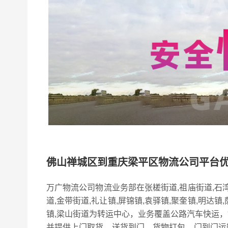
佛山禅城区到重庆梁平区物流公司平台
万广物流公司物流业务部在张槎街道,祖庙街道,石
道,金带街道,礼让镇,屏锦镇,袁驿镇,聚奎镇,明达镇,
镇,梁山街道为转运中心，业务覆盖公路汽车快运
并提供上门取货，送货到门，货物打包，门到门运