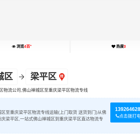
+
浏览
4百
热度
0
城区
梁平区
区物流公司,佛山禅城区至重庆梁平区物流专线
13926462
区至重庆梁平区物流专线运输(上门取货 送货到门)从佛
点击拨打
重庆梁平区,一站式佛山禅城区到重庆梁平区直达物流专