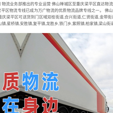
 物流业务部推出的专业运营 佛山禅城区至重庆梁平区直达物
梁平区物流专线已成为万广物流的优质物流品牌专线之一。 佛
重庆梁平区可送货到门区域双桂街道,合兴街道,仁贤街道,金带街
山镇,星桥镇,安胜镇,复平镇,龙胜乡,铁门乡,紫照镇,柏家镇,梁山街