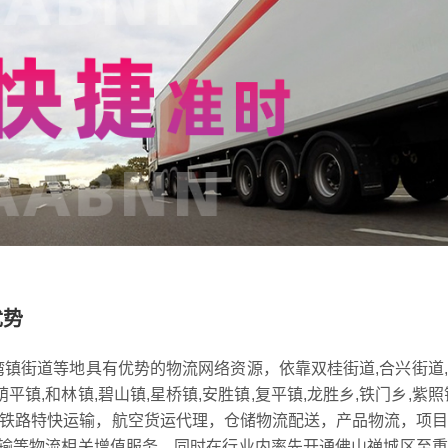
优势
湾镇街道等地具有优势的物流网络资源，依靠双桂街道,合兴街道
荫平镇,和林镇,碧山镇,星桥镇,安胜镇,复平镇,龙胜乡,铁门乡,紫照
，铁路特快运输，航空货运代理，仓储物流配送，产品物流，项
输等物流相关增值服务，同时在行业内率先开通佛山禅城区至重