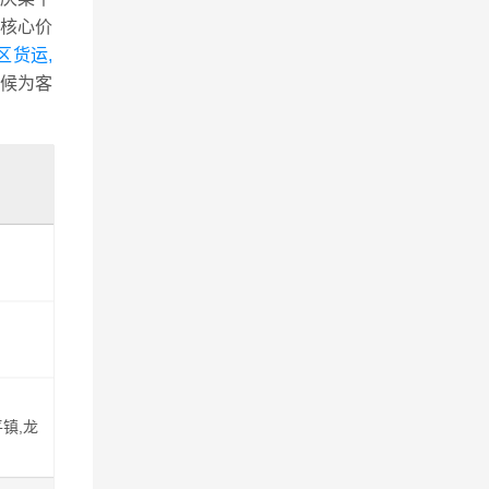
核心价
区货运,
候为客
镇,龙