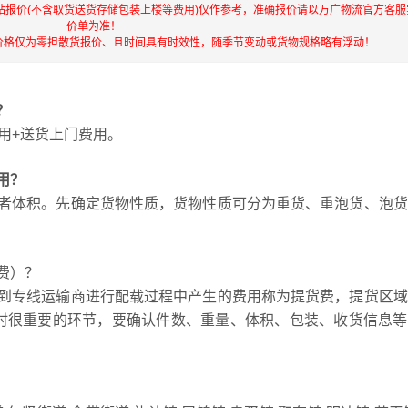
站报价(不含取货送货存储包装上楼等费用)仅作参考，准确报价请以万广物流官方客服
价单为准！
价格仅为零担散货报价、且时间具有时效性，随季节变动或货物规格略有浮动！
？
用+送货上门费用。
用？
者体积。先确定货物性质，货物性质可分为重货、重泡货、泡货
费）？
到专线运输商进行配载过程中产生的费用称为提货费，提货区域
货时很重要的环节，要确认件数、重量、体积、包装、收货信息