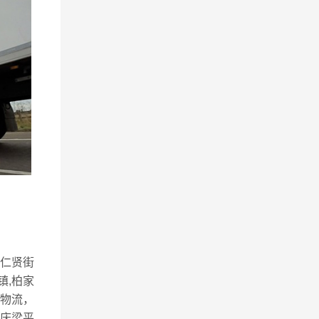
,仁贤街
镇,柏家
目物流，
庆梁平