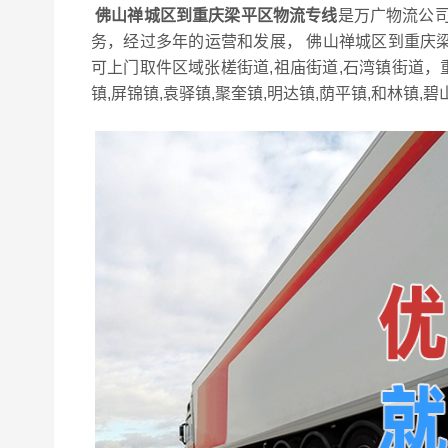
佛山禅城区到重庆梁平区物流专线
是万广物流公司
务，经过多年的运营和发展， 佛山禅城区到重庆
可上门取件区域张槎街道,祖庙街道,石湾镇街道，
镇,屏锦镇,袁驿镇,聚奎镇,明达镇,荫平镇,和林镇,碧