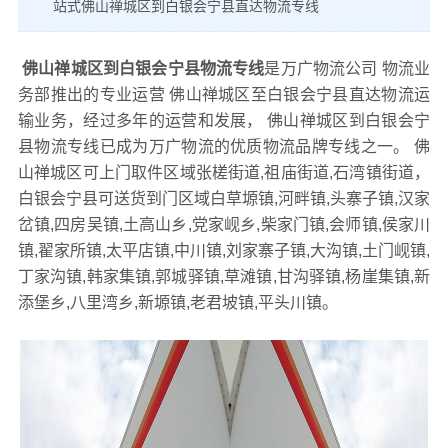
站式佛山禅城区到白银会宁县直达物流专线
佛山禅城区到白银会宁县物流专线
是万广物流公司 物流业
务部推出的专业运营 佛山禅城区至白银会宁县直达物流运
输业务，经过多年的运营和发展， 佛山禅城区到白银会宁
县物流专线已成为万广物流的优质物流品牌专线之一。 佛
山禅城区可上门取件区域张槎街道,祖庙街道,石湾镇街道，
白银会宁县可送货到门区域白草塬镇,河畔镇,头寨子镇,汉家
岔镇,四房吴镇,土高山乡,党家岘乡,柴家门镇,会师镇,侯家川
镇,翟家所镇,太平店镇,中川镇,刘家寨子镇,大沟镇,土门岘镇,
丁家沟镇,韩家集镇,郭城驿镇,草滩镇,甘沟驿镇,杨崖集镇,新
添堡乡,八里湾乡,新塬镇,老君坡镇,平头川镇。