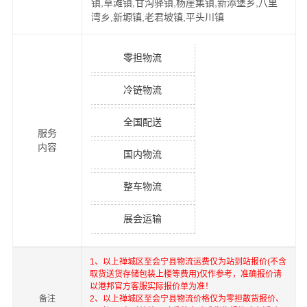
镇,草滩镇,甘沟驿镇,杨崖集镇,新添堡乡,八里
湾乡,新塬镇,老君坡镇,平头川镇
零担物流
冷链物流
全国配送
服务
内容
国内物流
整车物流
展会运输
1、以上
禅城区
至
会宁县
物流运费仅为站到站报价(不含
取货送货存储包装上楼等费用)仅作参考，准确报价请
以港邦官方客服实际报价单为准！
备注
2、以上
禅城区
至
会宁县
物流价格仅为零担散货报价、