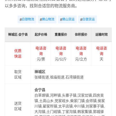
以多多咨询，找到合适您的物流服务商。
#
#
#
#
白银物流
佛山物流
佛山货运
白银货运
禅城区-会宁县
起步价格
重量报价
体积报价
运输时效
电话咨
电话咨
电话咨
电话咨
优质
询
询
询
询
快运
元/票
元/公斤
元/立方
天
取货
禅城区
区域
张槎街道,祖庙街道,石湾镇街道
会宁县
白草塬镇,河畔镇,头寨子镇,汉家岔镇,四房吴
镇,土高山乡,党家岘乡,柴家门镇,会师镇,侯家
送货
川镇,翟家所镇,太平店镇,中川镇,刘家寨子镇,
区域
大沟镇,土门岘镇,丁家沟镇,韩家集镇,郭城驿