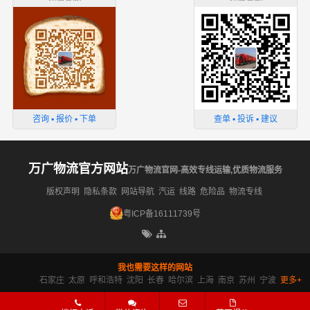
咨询 ▪ 报价 ▪ 下单
查单 ▪ 投诉 ▪ 建议
万广物流官方网站
万广物流官网-高效专线运输,优质物流服务
版权声明
隐私条款
网站导航
汽运
线路
危险品
物流专线
粤ICP备16111739号
我也需要这样的网站
石家庄
太原
呼和浩特
沈阳
长春
哈尔滨
上海
南京
苏州
宁波
更多+