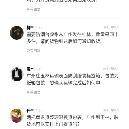
查看回复
柳**
15
0人
07-14
需要防潮台虎钳从广州发往桂林，数量是四十
多件，请问货物到达后如何通知收货...
查看回复
袁**
14
0人
07-14
广州往玉林运输表面防刮服装标签箱，包装为
纸箱包装，想确认运输完成后如何申...
查看回复
任**
13
0人
07-14
两托盘退货整理退换货包裹，广州到玉林，装
货地可以安排上门提货吗？