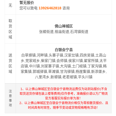
暂无报价
无
您可以致电
13926462818
咨询
取
货
佛山禅城区
区
张槎街道,祖庙街道,石湾镇街道
域
白银会宁县
送
白草塬镇,河畔镇,头寨子镇,汉家岔镇,四房吴镇,土高山
货
乡,党家岘乡,柴家门镇,会师镇,侯家川镇,翟家所镇,太平
区
店镇,中川镇,刘家寨子镇,大沟镇,土门岘镇,丁家沟镇,韩
域
家集镇,郭城驿镇,草滩镇,甘沟驿镇,杨崖集镇,新添堡乡,
八里湾乡,新塬镇,老君坡镇,平头川镇
1、以上佛山禅城区至白银会宁县物流运费仅为站到站报价(不含
注
取货送货存储包装上楼等费用)仅作参考，准确报价请以万广物流
意
官方客服实际报价单为准！
事
2、以上佛山禅城区至白银会宁县物流价格仅为零担散货报价、且
项
时间具有时效性，随季节变动或货物规格略有浮动！