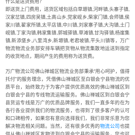
什么是送货费用？
即送货上门费用，送货区域包括白草塬镇,河畔镇,头寨子镇,
汉家岔镇,四房吴镇,土高山乡,党家岘乡,柴家门镇,会师镇,侯
家川镇,翟家所镇,太平店镇,中川镇,刘家寨子镇,大沟镇,土门
岘镇,丁家沟镇,韩家集镇,郭城驿镇,草滩镇,甘沟驿镇,杨崖集
镇,新添堡乡,八里湾乡,新塬镇,老君坡镇,平头川镇等，万广
物流物流业务部安排车辆把货物从物流集散地运送到指定
的收货地点，期间产生的费用称为送货费。
万广物流公司佛山禅城区物流业务部秉承“用心呵护，值得
托付”的服务理念，凭借佛山禅城区至白银会宁县物流的优
质平台，始终致力于为客户提供优质高效的佛山禅城区到
白银会宁县的专线物流运输服务。佛山禅城区到白银会宁
县货运专线是万广的优质品牌服务，我们一直多年的在为
各行各业提供我们的物流服务，也得到了很多客户的认可
和口碑相传，如果您有意向选择我们，我们非常乐意为您
解决物流相关问题。当然，还有很多优秀的
物流公司
也提
供从佛山禅城区发物流到白银会宁县的运输服务，您也可