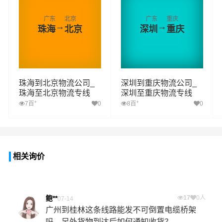
广东
北京
广东
重庆
→
→
珠海
北京
深圳
重庆
珠海到北京物流公司_
深圳到重庆物流公司_
珠海至北京物流专线
深圳至重庆物流专线
+
+
7百
0
8百
0
相关询价
鲍**
17
0人
07-14
广州到桂林这条线路能发不可倒置电缆桥架
吗，另外货物到达后如何通知收货？