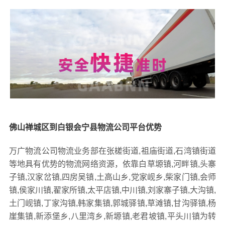
佛山禅城区到白银会宁县物流公司平台优势
万广物流公司物流业务部在张槎街道,祖庙街道,石湾镇街道
等地具有优势的物流网络资源，依靠白草塬镇,河畔镇,头寨
子镇,汉家岔镇,四房吴镇,土高山乡,党家岘乡,柴家门镇,会师
镇,侯家川镇,翟家所镇,太平店镇,中川镇,刘家寨子镇,大沟镇,
土门岘镇,丁家沟镇,韩家集镇,郭城驿镇,草滩镇,甘沟驿镇,杨
崖集镇,新添堡乡,八里湾乡,新塬镇,老君坡镇,平头川镇为转