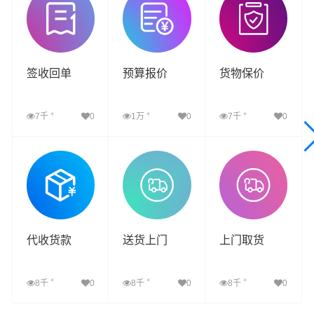
签收回单
预算报价
货物保价
+
+
+
7千
0
1万
0
7千
0
查看详细
查看详细
查看详细
代收货款
送货上门
上门取货
+
+
+
8千
0
8千
0
8千
0