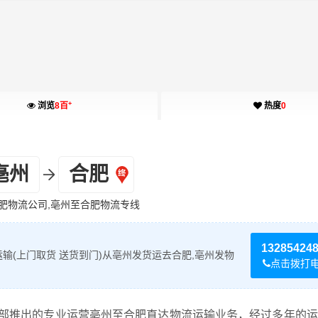
+
浏览
8百
热度
0
亳州
合肥
肥物流公司,亳州至合肥物流专线
13285424
输(上门取货 送货到门)从亳州发货运去合肥,亳州发物
点击拨打
部推出的专业运营亳州至合肥直达物流运输业务，经过多年的运