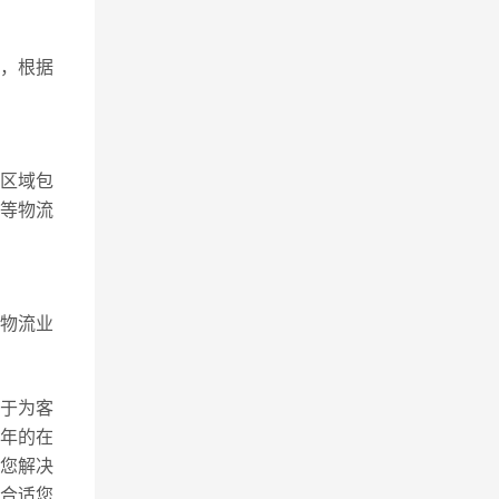
，根据
区域包
息等物流
肥物流业
力于为客
年的在
您解决
合适您