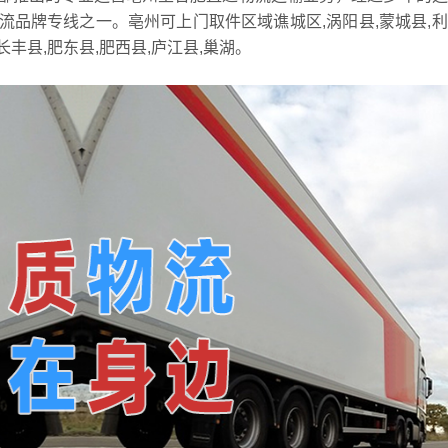
品牌专线之一。亳州可上门取件区域谯城区,涡阳县,蒙城县,
长丰县,肥东县,肥西县,庐江县,巢湖。