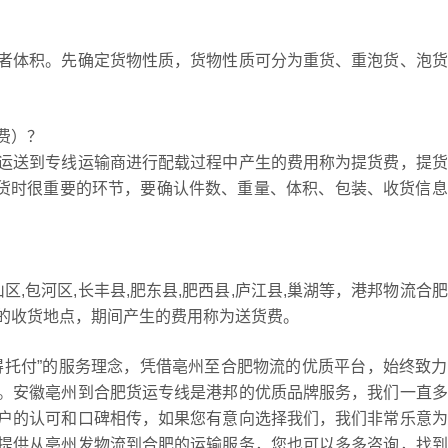
者体积。先确定货物性质，货物性质可分为重货、重泡货、泡货
费）？
运送到专线运输商进行配载过程中产生的费用称为提货费，提货
发货时很重要的环节，要确认件数、重量、体积、包装、收货信
区,包河区,长丰县,肥东县,肥西县,庐江县,巢湖等，港邦物流合
的收货地点，期间产生的费用称为送货费。
得托付”的服务理念，凭借亳州至合肥物流的优质平台，始终致
。安徽亳州到合肥货运专线是港邦的优质品牌服务，我们一直多
户的认可和口碑相传，如果您有意向选择我们，我们非常乐意为
提供从亳州发物流到合肥的运输服务，您也可以多多咨询，找到