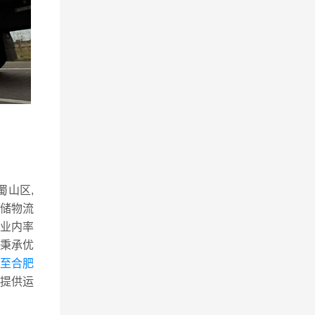
蜀山区,
仓储物流
业内率
秉承优
州至合肥
提供运