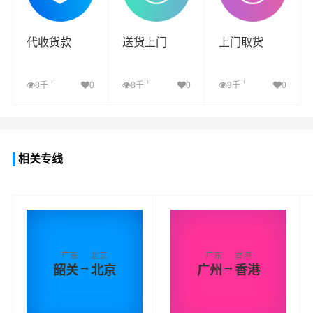
代收货款
送货上门
上门取货
+
+
+
8千
0
8千
0
8千
0
查看详细
查看详细
查看详细
相关专线
广东
北京
广东
香港
→
→
韶关
北京
广州
香港