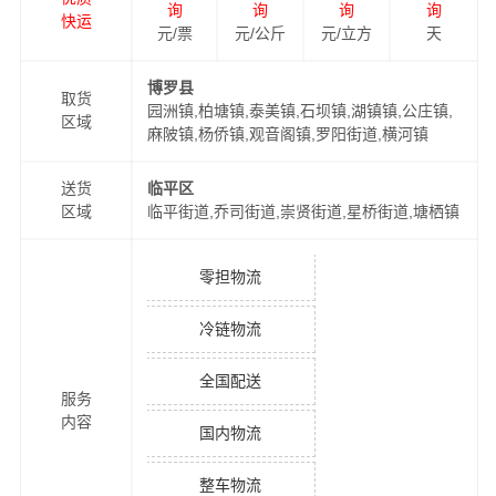
询
询
询
询
快运
元/票
元/公斤
元/立方
天
博罗县
取货
园洲镇,柏塘镇,泰美镇,石坝镇,湖镇镇,公庄镇,
区域
麻陂镇,杨侨镇,观音阁镇,罗阳街道,横河镇
送货
临平区
区域
临平街道,乔司街道,崇贤街道,星桥街道,塘栖镇
零担物流
冷链物流
全国配送
服务
内容
国内物流
整车物流