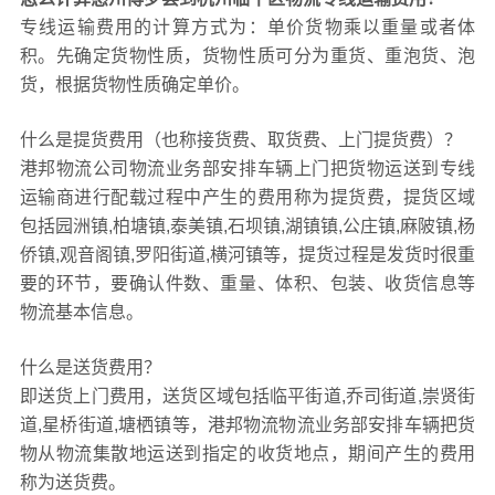
专线运输费用的计算方式为：单价货物乘以重量或者体
积。先确定货物性质，货物性质可分为重货、重泡货、泡
货，根据货物性质确定单价。
什么是提货费用（也称接货费、取货费、上门提货费）？
港邦物流公司物流业务部安排车辆上门把货物运送到专线
运输商进行配载过程中产生的费用称为提货费，提货区域
包括园洲镇,柏塘镇,泰美镇,石坝镇,湖镇镇,公庄镇,麻陂镇,杨
侨镇,观音阁镇,罗阳街道,横河镇等，提货过程是发货时很重
要的环节，要确认件数、重量、体积、包装、收货信息等
物流基本信息。
什么是送货费用？
即送货上门费用，送货区域包括临平街道,乔司街道,崇贤街
道,星桥街道,塘栖镇等，港邦物流物流业务部安排车辆把货
物从物流集散地运送到指定的收货地点，期间产生的费用
称为送货费。