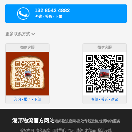
132 8542 4882
咨询 ▪ 报价 ▪ 下单
更多联系方式
微信客服
微信客服
咨询 ▪ 报价 ▪ 下单
查单 ▪ 投诉 ▪ 建议
港邦物流官方网站
港邦物流官网-高效专线运输,优质物流服务
版权声明
隐私条款
网站导航
汽运
线路
危险品
物流专线