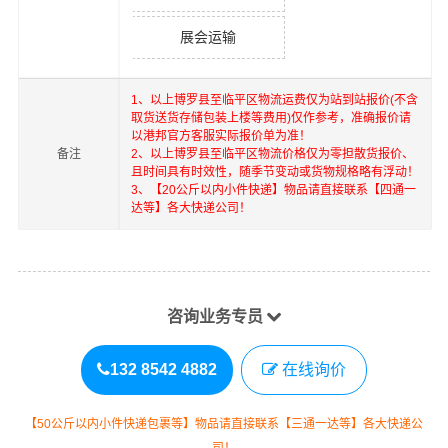
展会运输
1、以上
博罗县
至
临平区
物流运费仅为站到站报价(不含
取货送货存储包装上楼等费用)仅作参考，准确报价请
以港邦官方客服实际报价单为准！
备注
2、以上
博罗县
至
临平区
物流价格仅为零担散货报价、
且时间具有时效性，随季节变动或货物规格略有浮动！
3、【20公斤以内小件快递】物品请直接联系【四通一
达等】各大快递公司！
咨询业务专员
132 8542 4882
在线询价
【50公斤以内小件快递包裹等】物品请直接联系【三通一达等】各大快递公
司！