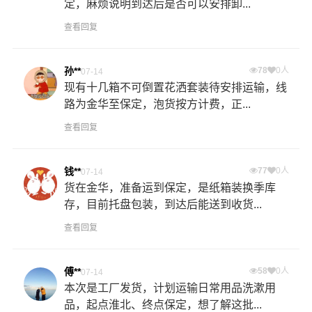
定，麻烦说明到达后是否可以安排卸...
查看回复
孙**
78
0人
07-14
现有十几箱不可倒置花洒套装待安排运输，线
路为金华至保定，泡货按方计费，正...
查看回复
钱**
77
0人
07-14
货在金华，准备运到保定，是纸箱装换季库
存，目前托盘包装，到达后能送到收货...
查看回复
傅**
58
0人
07-14
本次是工厂发货，计划运输日常用品洗漱用
品，起点淮北、终点保定，想了解这批...