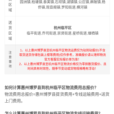
园洲镇,柏塘镇,泰美镇,石坝镇,湖镇镇,公庄镇,麻陂镇,杨
区
侨镇,观音阁镇,罗阳街道,横河镇
域
送
货
杭州临平区
区
临平街道,乔司街道,崇贤街道,星桥街道,塘栖镇
域
1、以上惠州博罗县至杭州临平区物流运费仅为站到站报价(不含
注
取货送货存储包装上楼等费用)仅作参考，准确报价请以港邦物流
意
官方客服实际报价单为准！
事
2、以上惠州博罗县至杭州临平区物流价格仅为零担散货报价、且
项
时间具有时效性，随季节变动或货物规格略有浮动！
如何计算惠州博罗县到杭州临平区物流费用总报价？
物流费用总报价=惠州博罗县提货费用+专线运输费用+送货
上门费用。
怎么计算惠州博罗县到杭州临平区物流专线运输费用？