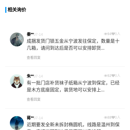
相关询价
秦**
94
0人
07-14
成捆发货门锁五金从宁波发往保定，数量是十
几箱，请问到达后是否可以安排卸货...
查看回复
朱**
92
0人
07-14
有一批门店补货袜子纸箱从宁波到保定，已经
是木方底座固定，装货地可以安排上...
查看回复
蒋**
88
0人
07-14
近期要发全新未拆封椭圆机，线路是温州到保