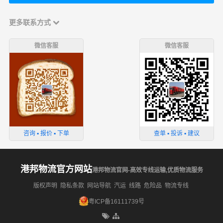
更多联系方式
微信客服
微信客服
咨询 ▪ 报价 ▪ 下单
查单 ▪ 投诉 ▪ 建议
港邦物流官方网站
港邦物流官网-高效专线运输,优质物流服务
版权声明
隐私条款
网站导航
汽运
线路
危险品
物流专线
粤ICP备16111739号