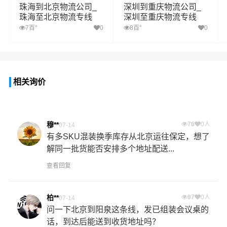
珠海到北京物流公司_
深圳到重庆物流公司_
珠海至北京物流专线
深圳至重庆物流专线
+
+
7百
0
8百
0
相关询价
穆**
76
0人
07-14
有多SKU混装换季库存从北京运往保定，想了
解同一批货能否安排多个地址配送...
查看回复
柏**
97
0人
07-14
问一下北京到阳泉这条线，发已组装会议桌的
话，到达后能送到收货地址吗？