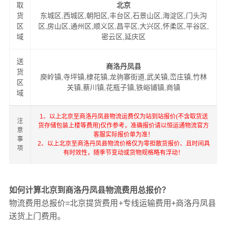
取
北京
货
东城区,西城区,朝阳区,丰台区,石景山区,海淀区,门头沟
区
区,房山区,通州区,顺义区,昌平区,大兴区,怀柔区,平谷区,
域
密云区,延庆区
送
商洛丹凤县
货
庾岭镇,寺坪镇,棣花镇,龙驹寨街道,武关镇,峦庄镇,竹林
区
关镇,蔡川镇,花瓶子镇,铁峪铺镇,商镇
域
1、以上北京至商洛丹凤县物流运费仅为站到站报价(不含取货送
注
货存储包装上楼等费用)仅作参考，准确报价请以恒运通物流官方
意
客服实际报价单为准！
事
2、以上北京至商洛丹凤县物流价格仅为零担散货报价、且时间具
项
有时效性，随季节变动或货物规格略有浮动！
如何计算北京到商洛丹凤县物流费用总报价？
物流费用总报价=北京提货费用+专线运输费用+商洛丹凤县
送货上门费用。