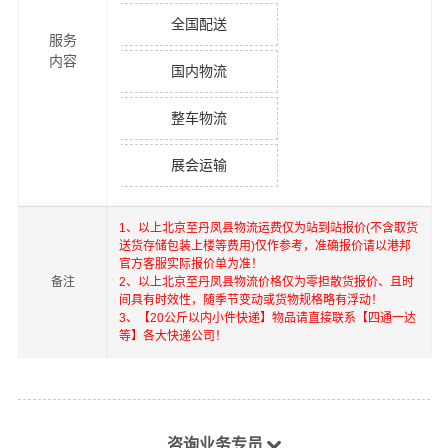
全国配送
服务
内容
国内物流
整车物流
展会运输
1、以上
北京
至
丹凤县
物流运费仅为站到站报价(不含取货
送货存储包装上楼等费用)仅作参考，准确报价请以港邦
官方客服实际报价单为准！
备注
2、以上
北京
至
丹凤县
物流价格仅为零担散货报价、且时
间具有时效性，随季节变动或货物规格略有浮动！
3、【20公斤以内小件快递】物品请直接联系【四通一达
等】各大快递公司！
咨询业务专员