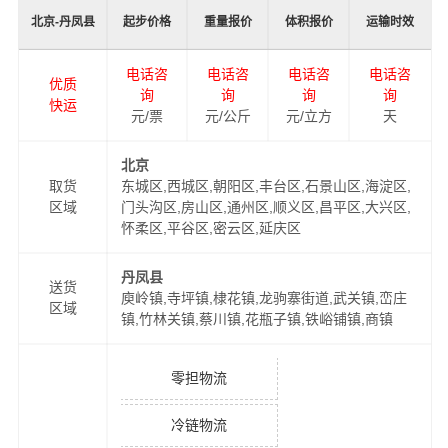
北京-丹凤县
起步价格
重量报价
体积报价
运输时效
电话咨
电话咨
电话咨
电话咨
优质
询
询
询
询
快运
元/票
元/公斤
元/立方
天
北京
取货
东城区,西城区,朝阳区,丰台区,石景山区,海淀区,
区域
门头沟区,房山区,通州区,顺义区,昌平区,大兴区,
怀柔区,平谷区,密云区,延庆区
丹凤县
送货
庾岭镇,寺坪镇,棣花镇,龙驹寨街道,武关镇,峦庄
区域
镇,竹林关镇,蔡川镇,花瓶子镇,铁峪铺镇,商镇
零担物流
冷链物流