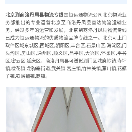
北京到商洛丹凤县物流专线
是恒运通物流公司北京物流业
务部推出的专业运营北京至商洛丹凤县直达物流运输业
务，经过多年的运营和发展，北京到商洛丹凤县物流专线
已成为恒运通物流的优质物流品牌专线之一。北京可上门
取件区域东城区,西城区,朝阳区,丰台区,石景山区,海淀区,门
头沟区,房山区,通州区,顺义区,昌平区,大兴区,怀柔区,平谷
区,密云区,延庆区，商洛丹凤县可送货到门区域庾岭镇,寺坪
镇,棣花镇,龙驹寨街道,武关镇,峦庄镇,竹林关镇,蔡川镇,花瓶
子镇,铁峪铺镇,商镇。