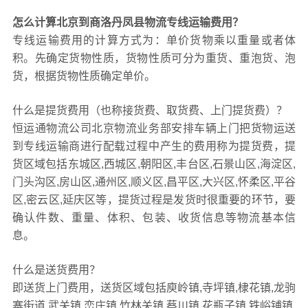
怎么计算北京到商洛丹凤县物流专线运输费用？
专线运输费用的计算方式为：单价货物乘以重量或者体
积。先确定货物性质，货物性质可分为重货、重泡货、泡
货，根据货物性质确定单价。
什么是提货费用（也称接货费、取货费、上门提货费）？
恒运通物流公司北京物流业务部安排车辆上门把货物运送
到专线运输商进行配载过程中产生的费用称为提货费，提
货区域包括东城区,西城区,朝阳区,丰台区,石景山区,海淀区,
门头沟区,房山区,通州区,顺义区,昌平区,大兴区,怀柔区,平谷
区,密云区,延庆区等，提货过程是发货时很重要的环节，要
确认件数、重量、体积、包装、收货信息等物流基本信
息。
什么是送货费用？
即送货上门费用，送货区域包括庾岭镇,寺坪镇,棣花镇,龙驹
寨街道,武关镇,峦庄镇,竹林关镇,蔡川镇,花瓶子镇,铁峪铺镇,