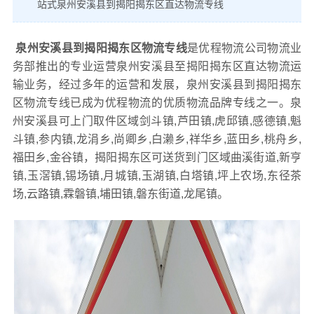
站式泉州安溪县到揭阳揭东区直达物流专线
泉州安溪县到揭阳揭东区物流专线
是优程物流公司物流业
务部推出的专业运营泉州安溪县至揭阳揭东区直达物流运
输业务，经过多年的运营和发展，泉州安溪县到揭阳揭东
区物流专线已成为优程物流的优质物流品牌专线之一。泉
州安溪县可上门取件区域剑斗镇,芦田镇,虎邱镇,感德镇,魁
斗镇,参内镇,龙涓乡,尚卿乡,白濑乡,祥华乡,蓝田乡,桃舟乡,
福田乡,金谷镇，揭阳揭东区可送货到门区域曲溪街道,新亨
镇,玉滘镇,锡场镇,月城镇,玉湖镇,白塔镇,坪上农场,东径茶
场,云路镇,霖磐镇,埔田镇,磐东街道,龙尾镇。