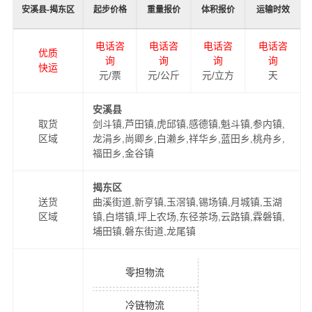
安溪县-揭东区
起步价格
重量报价
体积报价
运输时效
电话咨
电话咨
电话咨
电话咨
优质
询
询
询
询
快运
元/票
元/公斤
元/立方
天
安溪县
取货
剑斗镇,芦田镇,虎邱镇,感德镇,魁斗镇,参内镇,
区域
龙涓乡,尚卿乡,白濑乡,祥华乡,蓝田乡,桃舟乡,
福田乡,金谷镇
揭东区
送货
曲溪街道,新亨镇,玉滘镇,锡场镇,月城镇,玉湖
区域
镇,白塔镇,坪上农场,东径茶场,云路镇,霖磐镇,
埔田镇,磐东街道,龙尾镇
零担物流
冷链物流