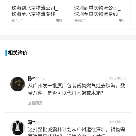
珠海到北京物流公司_
深圳到重庆物流公司_
珠海至北京物流专线
深圳至重庆物流专线
+
+
7百
0
8百
0
相关询价
陈**
62
0人
07-14
从广州发一批原厂包装货物燃气灶去珠海，数
量八件，是否可以代打木架或木箱？
查看回复
冯**
61
0人
07-14
这批整批减震器计划从广州运往深圳，货物需