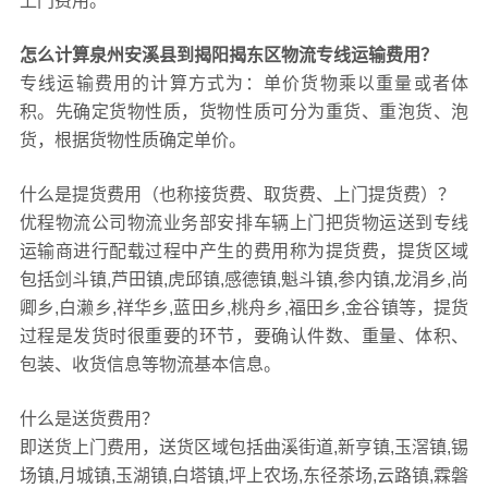
上门费用。
怎么计算泉州安溪县到揭阳揭东区物流专线运输费用？
专线运输费用的计算方式为：单价货物乘以重量或者体
积。先确定货物性质，货物性质可分为重货、重泡货、泡
货，根据货物性质确定单价。
什么是提货费用（也称接货费、取货费、上门提货费）？
优程物流公司物流业务部安排车辆上门把货物运送到专线
运输商进行配载过程中产生的费用称为提货费，提货区域
包括剑斗镇,芦田镇,虎邱镇,感德镇,魁斗镇,参内镇,龙涓乡,尚
卿乡,白濑乡,祥华乡,蓝田乡,桃舟乡,福田乡,金谷镇等，提货
过程是发货时很重要的环节，要确认件数、重量、体积、
包装、收货信息等物流基本信息。
什么是送货费用？
即送货上门费用，送货区域包括曲溪街道,新亨镇,玉滘镇,锡
场镇,月城镇,玉湖镇,白塔镇,坪上农场,东径茶场,云路镇,霖磐