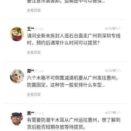
要注意吊装装卸。运输途中可以做保...
查看回复
王**
59
0人
07-14
请问全新未拆封人造石台面走广州到深圳专线
时，预约后通常什么时间可以提货？
查看回复
郑**
58
0人
07-14
六个木箱不可倒置减速机要从广州发往惠州，
防震固定，这种货一般安排什么车型...
查看回复
吴**
57
0人
07-14
有需要防潮干木耳从广州运往惠州，想了解到
货后能否短期存放等待提货。