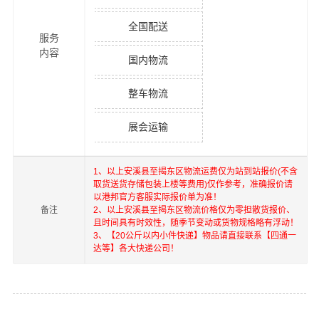
全国配送
服务
内容
国内物流
整车物流
展会运输
1、以上
安溪县
至
揭东区
物流运费仅为站到站报价(不含
取货送货存储包装上楼等费用)仅作参考，准确报价请
以港邦官方客服实际报价单为准！
备注
2、以上
安溪县
至
揭东区
物流价格仅为零担散货报价、
且时间具有时效性，随季节变动或货物规格略有浮动！
3、【20公斤以内小件快递】物品请直接联系【四通一
达等】各大快递公司！