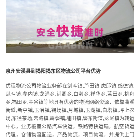
泉州安溪县到揭阳揭东区物流公司平台优势
优程物流公司物流业务部在剑斗镇,芦田镇,虎邱镇,感德镇,
魁斗镇,参内镇,龙涓乡,尚卿乡,白濑乡,祥华乡,蓝田乡,桃舟
乡,福田乡,金谷镇等地具有优势的物流网络资源，依靠曲溪
街道,新亨镇,玉滘镇,锡场镇,月城镇,玉湖镇,白塔镇,坪上农
场,东径茶场,云路镇,霖磐镇,埔田镇,磐东街道,龙尾镇为转运
中心，业务覆盖公路汽车快运，铁路特快运输，航空货运
代理，仓储物流配送，产品物流，项目物流，并提供上门