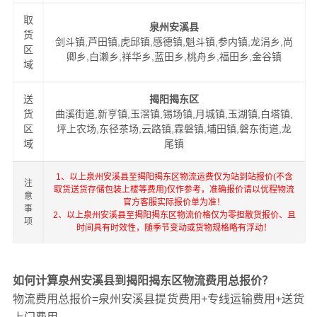
取
泉州安溪县
货
剑斗镇,芦田镇,虎邱镇,感德镇,魁斗镇,参内镇,龙涓乡,尚
区
卿乡,白濑乡,祥华乡,蓝田乡,桃舟乡,福田乡,金谷镇
域
送
揭阳揭东区
货
曲溪街道,新亨镇,玉滘镇,锡场镇,月城镇,玉湖镇,白塔镇,
区
坪上农场,东径茶场,云路镇,霖磐镇,埔田镇,磐东街道,龙
域
尾镇
1、以上泉州安溪县至揭阳揭东区物流运费仅为站到站报价(不含
注
取货送货存储包装上楼等费用)仅作参考，准确报价请以优程物流
意
官方客服实际报价单为准！
事
2、以上泉州安溪县至揭阳揭东区物流价格仅为零担散货报价、且
项
时间具有时效性，随季节变动或货物规格略有浮动！
如何计算泉州安溪县到揭阳揭东区物流费用总报价？
物流费用总报价=泉州安溪县提货费用+专线运输费用+送货