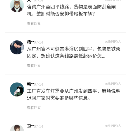
07-14
咨询广州至四平线路，货物是表面防刮道闸
机，装卸时能否安排带尾板车辆？
查看回复
杨**
56
0人
07-14
从广州寄不可倒置淋浴房到四平，包装是铁架
固定，想确认这条线路最低起运价怎...
查看回复
韩**
54
0人
07-14
工厂直发车灯需要从广州发到四平，麻烦说明
退回厂家时需要准备哪些信息。
查看回复
卫**
51
0人
07-14