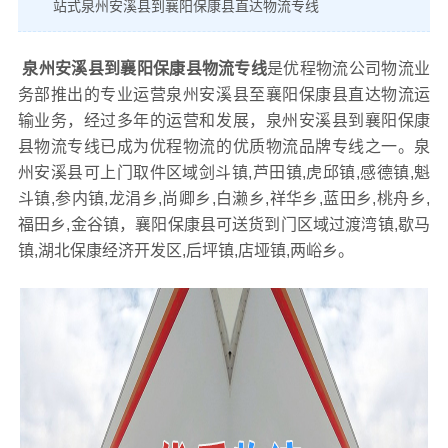
站式泉州安溪县到襄阳保康县直达物流专线
泉州安溪县到襄阳保康县物流专线
是优程物流公司物流业
务部推出的专业运营泉州安溪县至襄阳保康县直达物流运
输业务，经过多年的运营和发展，泉州安溪县到襄阳保康
县物流专线已成为优程物流的优质物流品牌专线之一。泉
州安溪县可上门取件区域剑斗镇,芦田镇,虎邱镇,感德镇,魁
斗镇,参内镇,龙涓乡,尚卿乡,白濑乡,祥华乡,蓝田乡,桃舟乡,
福田乡,金谷镇，襄阳保康县可送货到门区域过渡湾镇,歇马
镇,湖北保康经济开发区,后坪镇,店垭镇,两峪乡。