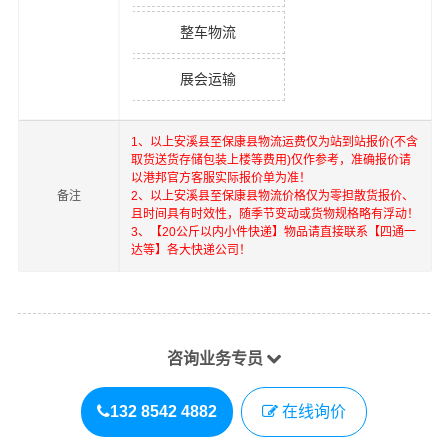
整车物流
展会运输
1、以上
安溪县
至
保康县
物流运费仅为站到站报价(不含
取货送货存储包装上楼等费用)仅作参考，准确报价请
以港邦官方客服实际报价单为准！
备注
2、以上
安溪县
至
保康县
物流价格仅为零担散货报价、
且时间具有时效性，随季节变动或货物规格略有浮动！
3、【20公斤以内小件快递】物品请直接联系【四通一
达等】各大快递公司！
咨询业务专员
132 8542 4882
在线询价