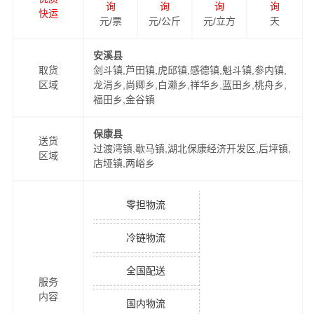
询
询
询
询
快运
元/票
元/公斤
元/立方
天
安溪县
取货
剑斗镇,芦田镇,虎邱镇,感德镇,魁斗镇,参内镇,
区域
龙涓乡,尚卿乡,白濑乡,祥华乡,蓝田乡,桃舟乡,
福田乡,金谷镇
保康县
送货
过渡湾镇,歇马镇,湖北保康经济开发区,后坪镇,
区域
店垭镇,两峪乡
零担物流
冷链物流
全国配送
服务
内容
国内物流