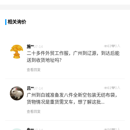
相关询价
施**
63
0人
07-14
二十多件外贸工作服，广州到辽源，到达后能
送到收货地址吗？
查看回复
吕**
61
0人
07-14
广州到白城准备发八件全新空包装无纺布袋，
货物情况是重货需叉车，想了解这批...
查看回复
朱**
56
0人