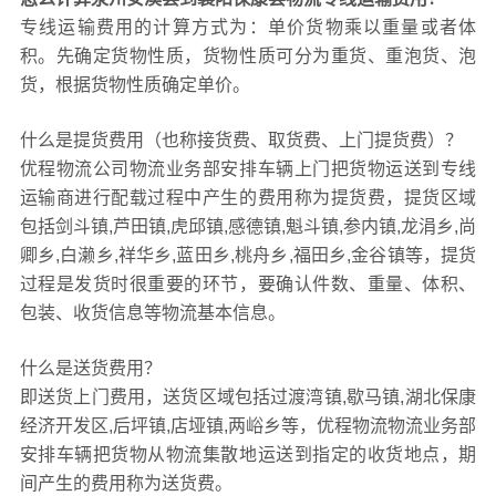
专线运输费用的计算方式为：单价货物乘以重量或者体
积。先确定货物性质，货物性质可分为重货、重泡货、泡
货，根据货物性质确定单价。
什么是提货费用（也称接货费、取货费、上门提货费）？
优程物流公司物流业务部安排车辆上门把货物运送到专线
运输商进行配载过程中产生的费用称为提货费，提货区域
包括剑斗镇,芦田镇,虎邱镇,感德镇,魁斗镇,参内镇,龙涓乡,尚
卿乡,白濑乡,祥华乡,蓝田乡,桃舟乡,福田乡,金谷镇等，提货
过程是发货时很重要的环节，要确认件数、重量、体积、
包装、收货信息等物流基本信息。
什么是送货费用？
即送货上门费用，送货区域包括过渡湾镇,歇马镇,湖北保康
经济开发区,后坪镇,店垭镇,两峪乡等，优程物流物流业务部
安排车辆把货物从物流集散地运送到指定的收货地点，期
间产生的费用称为送货费。