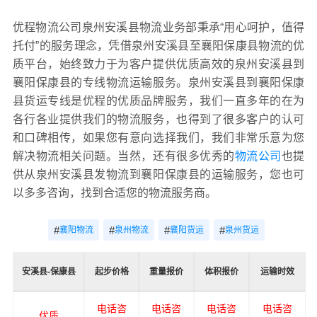
优程物流公司泉州安溪县物流业务部秉承“用心呵护，值得
托付”的服务理念，凭借泉州安溪县至襄阳保康县物流的优
质平台，始终致力于为客户提供优质高效的泉州安溪县到
襄阳保康县的专线物流运输服务。泉州安溪县到襄阳保康
县货运专线是优程的优质品牌服务，我们一直多年的在为
各行各业提供我们的物流服务，也得到了很多客户的认可
和口碑相传，如果您有意向选择我们，我们非常乐意为您
解决物流相关问题。当然，还有很多优秀的
物流公司
也提
供从泉州安溪县发物流到襄阳保康县的运输服务，您也可
以多多咨询，找到合适您的物流服务商。
#
#
#
#
襄阳物流
泉州物流
襄阳货运
泉州货运
安溪县-保康县
起步价格
重量报价
体积报价
运输时效
电话咨
电话咨
电话咨
电话咨
优质