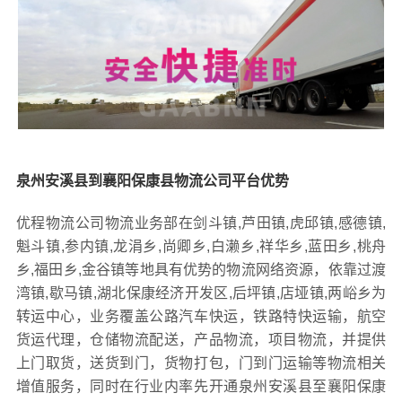
泉州安溪县到襄阳保康县物流公司平台优势
优程物流公司物流业务部在剑斗镇,芦田镇,虎邱镇,感德镇,
魁斗镇,参内镇,龙涓乡,尚卿乡,白濑乡,祥华乡,蓝田乡,桃舟
乡,福田乡,金谷镇等地具有优势的物流网络资源，依靠过渡
湾镇,歇马镇,湖北保康经济开发区,后坪镇,店垭镇,两峪乡为
转运中心，业务覆盖公路汽车快运，铁路特快运输，航空
货运代理，仓储物流配送，产品物流，项目物流，并提供
上门取货，送货到门，货物打包，门到门运输等物流相关
增值服务，同时在行业内率先开通泉州安溪县至襄阳保康