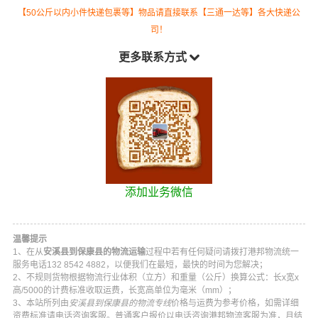
【50公斤以内小件快递包裹等】物品请直接联系【三通一达等】各大快递公
司！
更多联系方式
添加业务微信
温馨提示
1、在从
安溪县到保康县的物流运输
过程中若有任何疑问请拨打
港邦物流
统一
服务电话
132 8542 4882
，以便我们在最短，最快的时间为您解决；
2、不规则货物根据物流行业体积（立方）和重量（公斤）换算公式：长x宽x
高/5000的计费标准收取运费，长宽高单位为毫米（mm）；
3、本站所列由
安溪县到保康县的物流专线
价格与运费为参考价格，如需详细
资费标准请电话咨询客服。普通客户报价以电话咨询
港邦物流
客服为准，月结