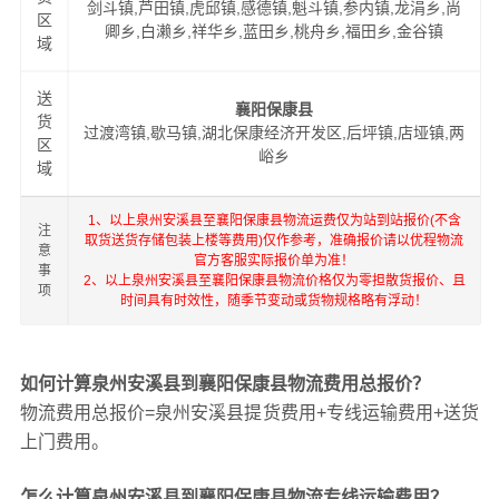
剑斗镇,芦田镇,虎邱镇,感德镇,魁斗镇,参内镇,龙涓乡,尚
区
卿乡,白濑乡,祥华乡,蓝田乡,桃舟乡,福田乡,金谷镇
域
送
襄阳保康县
货
过渡湾镇,歇马镇,湖北保康经济开发区,后坪镇,店垭镇,两
区
峪乡
域
1、以上泉州安溪县至襄阳保康县物流运费仅为站到站报价(不含
注
取货送货存储包装上楼等费用)仅作参考，准确报价请以优程物流
意
官方客服实际报价单为准！
事
2、以上泉州安溪县至襄阳保康县物流价格仅为零担散货报价、且
项
时间具有时效性，随季节变动或货物规格略有浮动！
如何计算泉州安溪县到襄阳保康县物流费用总报价？
物流费用总报价=泉州安溪县提货费用+专线运输费用+送货
上门费用。
怎么计算泉州安溪县到襄阳保康县物流专线运输费用？