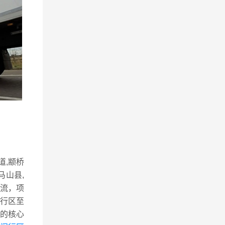
道,颛桥
马山县,
物流，项
行区至
的核心