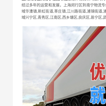
经过多年的运营和发展，上海闵行区到南宁物流专
域华漕镇,新虹街道,莘庄镇,江川路街道,浦锦街道,
域兴宁区,青秀区,江南区,西乡塘区,良庆区,邕宁区,