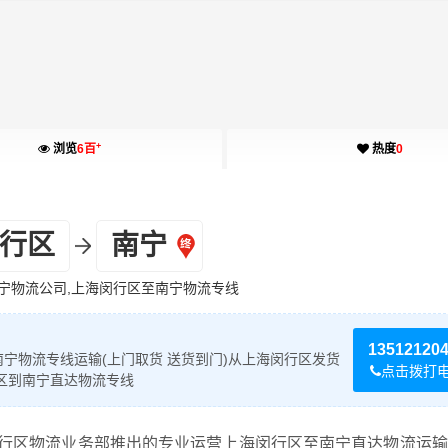
+
浏览
6百
热度
0
行区
南宁
宁物流公司,上海闵行区至南宁物流专线
13512120
宁物流专线运输(上门取货 送货到门)从上海闵行区发货
点击拨打
区到南宁直达物流专线
行区物流业务部推出的专业运营上海闵行区至南宁直达物流运输