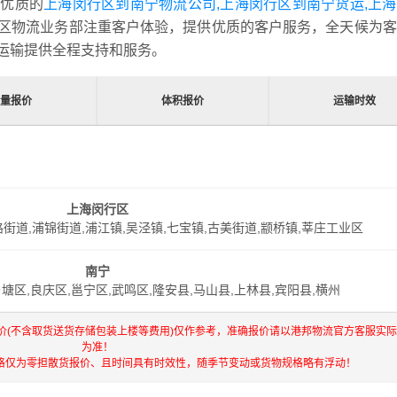
更优质的
上海闵行区到南宁物流公司,上海闵行区到南宁货运,上
区物流业务部注重客户体验，提供优质的客户服务，全天候为客
运输提供全程支持和服务。
重量报价
体积报价
运输时效
上海闵行区
路街道,浦锦街道,浦江镇,吴泾镇,七宝镇,古美街道,颛桥镇,莘庄工业区
南宁
塘区,良庆区,邕宁区,武鸣区,隆安县,马山县,上林县,宾阳县,横州
价(不含取货送货存储包装上楼等费用)仅作参考，准确报价请以港邦物流官方客服实
为准！
格仅为零担散货报价、且时间具有时效性，随季节变动或货物规格略有浮动！