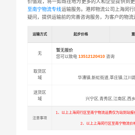
价值观，将一如既往地为更多的人和企业提供到
至南宁物流专线
运输服务。港邦物流公司上海闵行
疑问，提供运输前的完善咨询服务，为客户的物流
运输方式
起步价格
暂无报价
无
您可以致电
13512120410
咨询
取货区
域
华漕镇,新虹街道,莘庄镇,江川
送货区
域
兴宁区,青秀区,江南区,西乡
1、以上上海闵行区至南宁物流运费仅为站到站报
注意事项
2、以上上海闵行区至南宁物流价