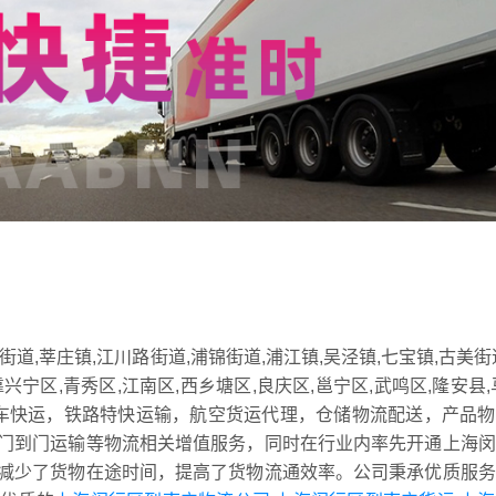
,莘庄镇,江川路街道,浦锦街道,浦江镇,吴泾镇,七宝镇,古美街
区,青秀区,江南区,西乡塘区,良庆区,邕宁区,武鸣区,隆安县,
汽车快运，铁路特快运输，航空货运代理，仓储物流配送，产品
门到门运输等物流相关增值服务，同时在行业内率先开通上海闵
减少了货物在途时间，提高了货物流通效率。公司秉承优质服务