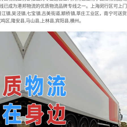
线已成为港邦物流的优质物流品牌专线之一。上海闵行区可上门
浦江镇,吴泾镇,七宝镇,古美街道,颛桥镇,莘庄工业区，南宁可送
武鸣区,隆安县,马山县,上林县,宾阳县,横州。