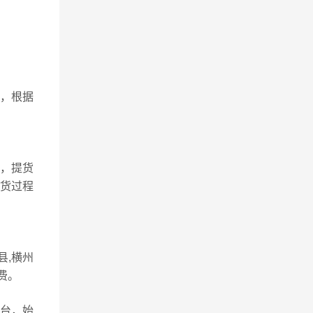
，根据
，提货
提货过程
县,横州
费。
平台，始