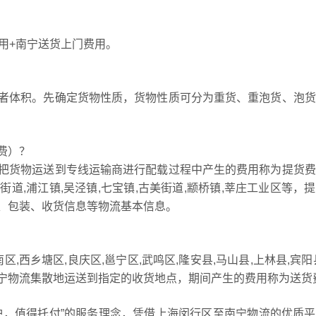
用+南宁送货上门费用。
者体积。先确定货物性质，货物性质可分为重货、重泡货、泡货
费）？
把货物运送到专线运输商进行配载过程中产生的费用称为提货费
街道,浦江镇,吴泾镇,七宝镇,古美街道,颛桥镇,莘庄工业区等，
、包装、收货信息等物流基本信息。
,西乡塘区,良庆区,邕宁区,武鸣区,隆安县,马山县,上林县,宾阳
宁物流集散地运送到指定的收货地点，期间产生的费用称为送货
护，值得托付”的服务理念，凭借上海闵行区至南宁物流的优质