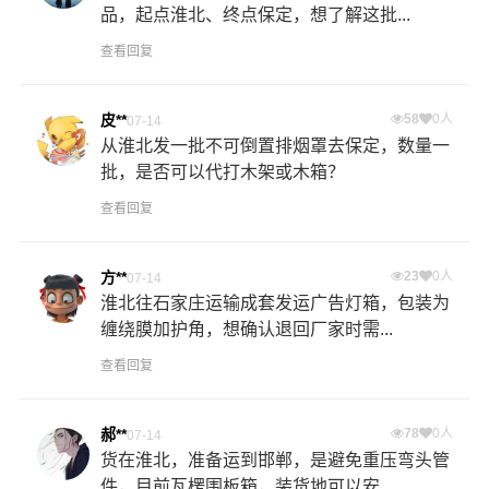
品，起点淮北、终点保定，想了解这批...
查看回复
皮**
58
0人
07-14
从淮北发一批不可倒置排烟罩去保定，数量一
批，是否可以代打木架或木箱？
查看回复
方**
23
0人
07-14
淮北往石家庄运输成套发运广告灯箱，包装为
缠绕膜加护角，想确认退回厂家时需...
查看回复
郝**
78
0人
07-14
货在淮北，准备运到邯郸，是避免重压弯头管
件，目前瓦楞围板箱，装货地可以安...