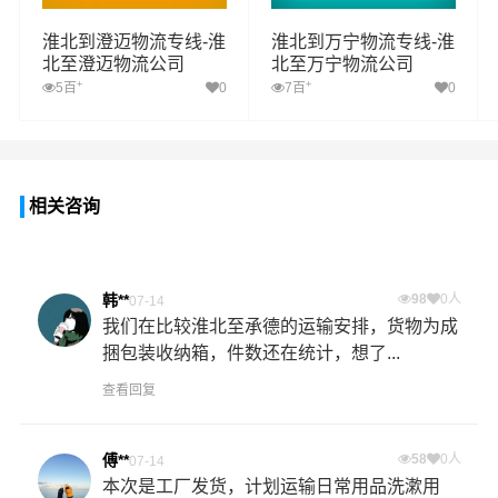
淮北到澄迈物流专线-淮
淮北到万宁物流专线-淮
北至澄迈物流公司
北至万宁物流公司
+
+
5百
0
7百
0
相关咨询
韩**
98
0人
07-14
我们在比较淮北至承德的运输安排，货物为成
捆包装收纳箱，件数还在统计，想了...
查看回复
傅**
58
0人
07-14
本次是工厂发货，计划运输日常用品洗漱用