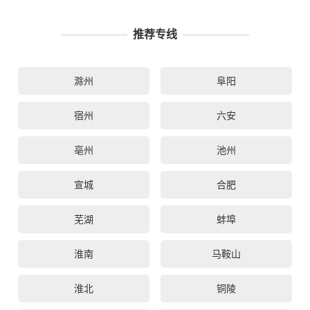
推荐专线
滁州
阜阳
宿州
六安
亳州
池州
宣城
合肥
芜湖
蚌埠
淮南
马鞍山
淮北
铜陵