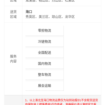
区域
濉溪县、相山区、烈山区、杜集区
送货
海口
区域
秀英区、美兰区、琼山区、龙华区
零担物流
冷链物流
全国配送
服务
内容
国内物流
整车物流
展会运输
1、以上
淮北
至
海口
物流运费仅为站到站报价(不含取货送货
存储包装上楼等费用)仅作参考，准确报价请以港邦官方客