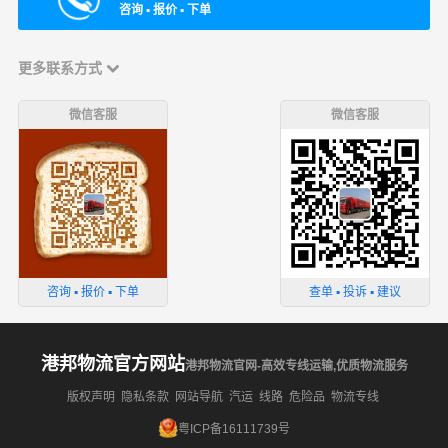
咨询 ▪ 报价 ▪ 下单
更多联系方式
微信客服
微信客服
咨询 ▪ 报价 ▪ 下单
查单 ▪ 投诉 ▪ 建议
港邦物流官方网站
港邦物流官网-高效专线运输,优质物流服务
版权声明
隐私条款
网站导航
汽运
线路
危险品
物流专线
粤ICP备16111739号