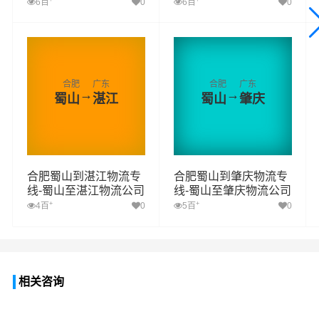
6百
0
6百
0
合肥
广东
合肥
广东
→
→
蜀山
湛江
蜀山
肇庆
合肥蜀山到湛江物流专
合肥蜀山到肇庆物流专
线-蜀山至湛江物流公司
线-蜀山至肇庆物流公司
+
+
4百
0
5百
0
相关咨询