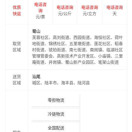
电话咨
优质
电话咨询
电话咨询
电话咨询
询
快运
元/公斤
元/立方
天
元/票
蜀山
芙蓉社区、高刘街道、西园街道、海恒社区、荷叶
取货
地街道、锦绣社区、五里墩街道、莲花社区、稻香
区域
村街道、琥珀街道、南七街道、南岗镇、临湖社区
管理管委会、高新技术产业开发区、小庙镇、三里
庵街道、井岗镇、蜀山新产业园区、笔架山街道
送货
汕尾
区域
城区、陆丰市、海丰县、陆河县
零担物流
冷链物流
全国配送