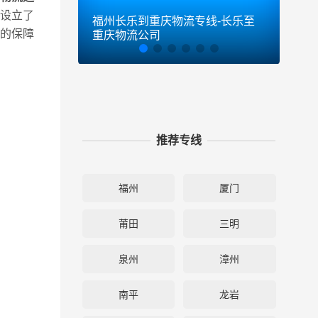
设立了
福州长乐到重庆物流专线-长乐至
福州
的保障
重庆物流公司
中山
推荐专线
福州
厦门
莆田
三明
泉州
漳州
南平
龙岩