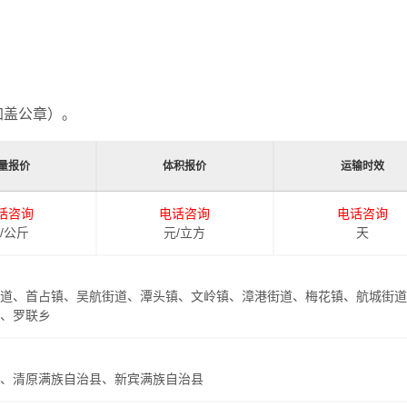
加盖公章）。
量报价
体积报价
运输时效
话咨询
电话咨询
电话咨询
/公斤
元/立方
天
道、首占镇、吴航街道、潭头镇、文岭镇、漳港街道、梅花镇、航城街道
、罗联乡
、清原满族自治县、新宾满族自治县