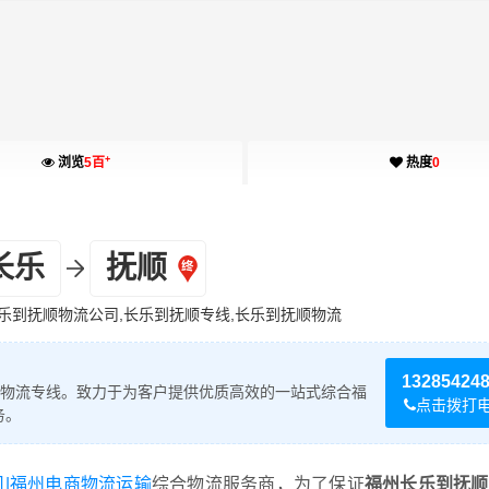
+
浏览
5百
热度
0
长乐
抚顺
乐到抚顺物流公司,长乐到抚顺专线,长乐到抚顺物流
13285424
物流专线。致力于为客户提供优质高效的一站式综合福
点击拨打
务。
司|福州电商物流运输
综合物流服务商，为了保证
福州长乐到抚顺