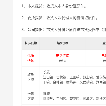
1、本人提货：收货人本人身份证原件。
2、委托提货：收货人及代理人的身份证原件。
3、公司提货：提货人身份证原件与提货委托书（
长乐-抚顺
起步价格
重
优质
电话咨询
电
快运
元/票
元
长乐
取货
江田镇、古槐镇、玉田镇、鹤上镇、营前街
区域
下镇、金峰镇、猴屿乡、文武砂镇、湖南镇
送货
抚顺
区域
抚顺县、东洲区、望花区、顺城区、新抚区