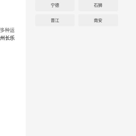
宁德
石狮
晋江
南安
多种运
州长乐