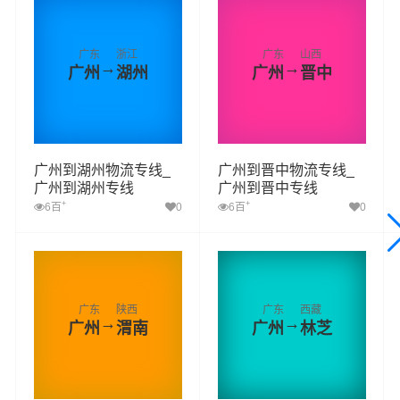
广东
浙江
广东
山西
→
→
广州
湖州
广州
晋中
广州到湖州物流专线_
广州到晋中物流专线_
广州到湖州专线
广州到晋中专线
+
+
6百
0
6百
0
广东
陕西
广东
西藏
→
→
广州
渭南
广州
林芝