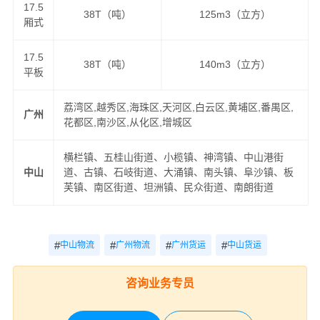
17.5
38T（吨）
125m3（立方）
厢式
17.5
38T（吨）
140m3（立方）
平板
荔湾区,越秀区,海珠区,天河区,白云区,黄埔区,番禺区,
广州
花都区,南沙区,从化区,增城区
横栏镇、五桂山街道、小榄镇、神湾镇、中山港街
中山
道、古镇、石岐街道、大涌镇、南头镇、阜沙镇、板
芙镇、南区街道、坦洲镇、民众街道、南朗街道
#
#
#
#
中山物流
广州物流
广州货运
中山货运
咨询业务专员