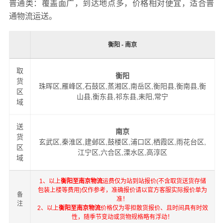
普通类：覆盖面广，到达地点多，价格相对便宜，适合普
通物流运送。
衡阳 - 南京
取
衡阳
货
珠晖区,雁峰区,石鼓区,蒸湘区,南岳区,衡阳县,衡南县,衡
区
山县,衡东县,祁东县,耒阳,常宁
域
送
南京
货
玄武区,秦淮区,建邺区,鼓楼区,浦口区,栖霞区,雨花台区,
区
江宁区,六合区,溧水区,高淳区
域
1、以上
衡阳至南京物流
运费仅为站到站报价(不含取货送货存储
包装上楼等费用)仅作参考，准确报价请以官方客服实际报价单为
备
准！
注
2、以上
衡阳至南京物流
价格仅为零担散货报价、且时间具有时效
性，随季节变动或货物规格略有浮动！