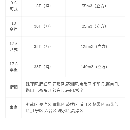
9.6
15T（吨）
55m3（立方）
厢式
13
38T（吨）
85m3（立方）
高栏
17.5
38T（吨）
125m3（立方）
厢式
17.5
38T（吨）
140m3（立方）
平板
珠晖区,雁峰区,石鼓区,蒸湘区,南岳区,衡阳县,衡南县,
衡阳
衡山县,衡东县,祁东县,耒阳,常宁
玄武区,秦淮区,建邺区,鼓楼区,浦口区,栖霞区,雨花台
南京
区,江宁区,六合区,溧水区,高淳区