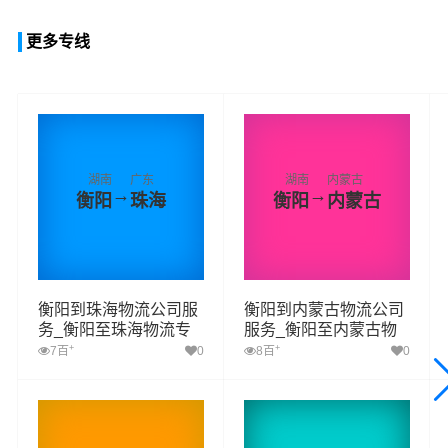
更多专线
湖南
广东
湖南
内蒙古
→
→
衡阳
珠海
衡阳
内蒙古
衡阳到珠海物流公司服
衡阳到内蒙古物流公司
务_衡阳至珠海物流专
服务_衡阳至内蒙古物
线高效、安全、可靠的
流专线高效、安全、可
+
+
7百
0
8百
0
运输
靠的运输