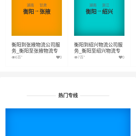
湖南
甘肃
湖南
浙江
→
→
衡阳
张掖
衡阳
绍兴
衡阳到张掖物流公司服
衡阳到绍兴物流公司服
务_衡阳至张掖物流专
务_衡阳至绍兴物流专
线高效、安全、可靠的
线高效、安全、可靠的
+
+
6百
0
7百
0
运输
运输
热门专线