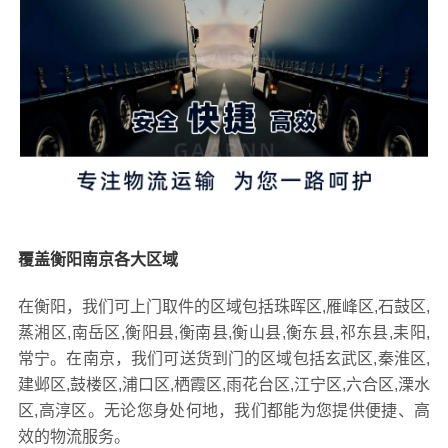
覆盖衡阳南京各大区域
在衡阳，我们可上门取件的区域包括珠晖区,雁峰区,石鼓区,
蒸湘区,南岳区,衡阳县,衡南县,衡山县,衡东县,祁东县,耒阳,
常宁。在南京，我们可送货到门的区域包括玄武区,秦淮区,
建邺区,鼓楼区,浦口区,栖霞区,雨花台区,江宁区,六合区,溧水
区,高淳区。无论您身处何地，我们都能为您提供便捷、高
效的物流服务。