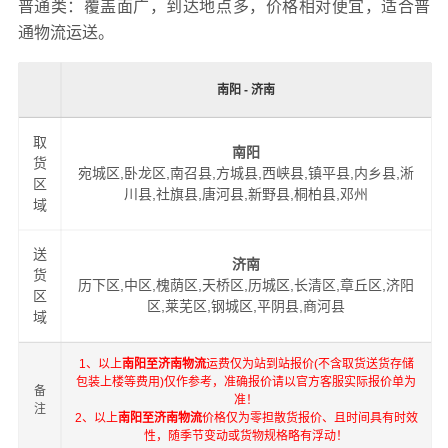
普通类：覆盖面广，到达地点多，价格相对便宜，适合普
通物流运送。
南阳 - 济南
取
南阳
货
宛城区,卧龙区,南召县,方城县,西峡县,镇平县,内乡县,淅
区
川县,社旗县,唐河县,新野县,桐柏县,邓州
域
送
济南
货
历下区,中区,槐荫区,天桥区,历城区,长清区,章丘区,济阳
区
区,莱芜区,钢城区,平阴县,商河县
域
1、以上
南阳至济南物流
运费仅为站到站报价(不含取货送货存储
包装上楼等费用)仅作参考，准确报价请以官方客服实际报价单为
备
准！
注
2、以上
南阳至济南物流
价格仅为零担散货报价、且时间具有时效
性，随季节变动或货物规格略有浮动！