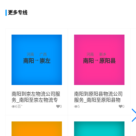
更多专线
河南
广西
河南
新乡
→
→
南阳
崇左
南阳
原阳县
南阳到崇左物流公司服
南阳到原阳县物流公司
务_南阳至崇左物流专
服务_南阳至原阳县物
线高效、安全、可靠的
流专线高效、安全、可
+
6百
0
5
0
运输
靠的运输