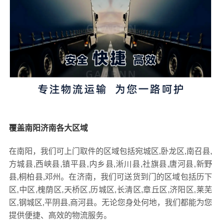
覆盖南阳济南各大区域
在南阳，我们可上门取件的区域包括宛城区,卧龙区,南召县,
方城县,西峡县,镇平县,内乡县,淅川县,社旗县,唐河县,新野
县,桐柏县,邓州。在济南，我们可送货到门的区域包括历下
区,中区,槐荫区,天桥区,历城区,长清区,章丘区,济阳区,莱芜
区,钢城区,平阴县,商河县。无论您身处何地，我们都能为您
提供便捷、高效的物流服务。