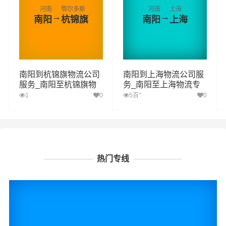
河南
鄂尔多斯
河南
上海
→
→
南阳
杭锦旗
南阳
上海
南阳到杭锦旗物流公司
南阳到上海物流公司服
服务_南阳至杭锦旗物
务_南阳至上海物流专
流专线高效、安全、可
线高效、安全、可靠的
+
1
0
5百
0
靠的运输
运输
热门专线