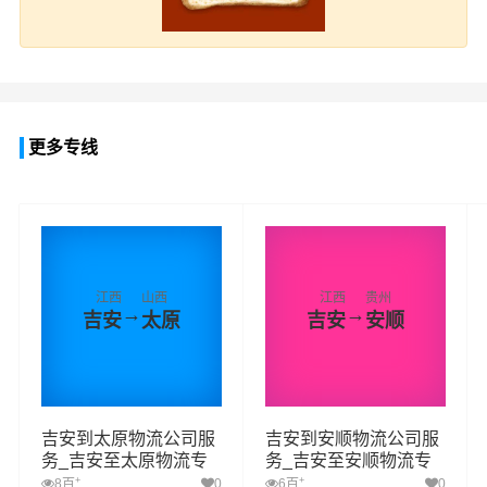
更多专线
江西
山西
江西
贵州
→
→
吉安
太原
吉安
安顺
吉安到太原物流公司服
吉安到安顺物流公司服
务_吉安至太原物流专
务_吉安至安顺物流专
线高效、安全、可靠的
线高效、安全、可靠的
+
+
8百
0
6百
0