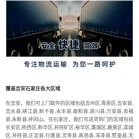
覆盖吉安石家庄各大区域
在吉安，我们可上门取件的区域包括吉州区,青原区,吉安县,
吉水县,峡江县,新干县,永丰县,泰和县,遂川县,万安县,安福
县,永新县,井冈山。在石家庄，我们可送货到门的区域包括
长安区,桥西区,新华区,井陉矿区,裕华区,藁城区,鹿泉区,栾城
区,井陉县,正定县,行唐县,灵寿县,高邑县,深泽县,赞皇县,无