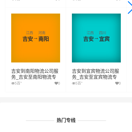
运输
运输
江西
河南
江西
四川
→
→
吉安
南阳
吉安
宜宾
吉安到南阳物流公司服
吉安到宜宾物流公司服
务_吉安至南阳物流专
务_吉安至宜宾物流专
线高效、安全、可靠的
线高效、安全、可靠的
+
+
5百
0
5百
0
运输
运输
热门专线