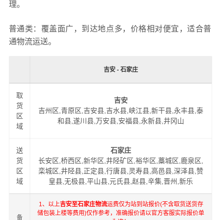
理。
普通类：覆盖面广，到达地点多，价格相对便宜，适合普
通物流运送。
吉安 - 石家庄
取
吉安
货
吉州区,青原区,吉安县,吉水县,峡江县,新干县,永丰县,泰
区
和县,遂川县,万安县,安福县,永新县,井冈山
域
送
石家庄
货
长安区,桥西区,新华区,井陉矿区,裕华区,藁城区,鹿泉区,
区
栾城区,井陉县,正定县,行唐县,灵寿县,高邑县,深泽县,赞
域
皇县,无极县,平山县,元氏县,赵县,辛集,晋州,新乐
1、以上
吉安至石家庄物流
运费仅为站到站报价(不含取货送货存
储包装上楼等费用)仅作参考，准确报价请以官方客服实际报价单
备