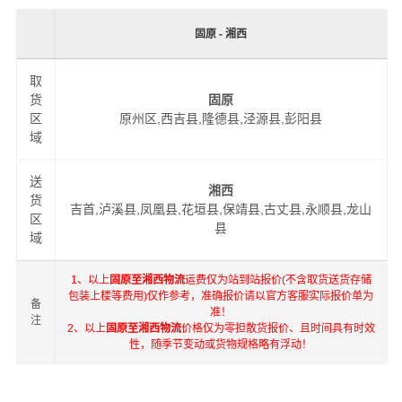
固原 - 湘西
取
货
固原
区
原州区,西吉县,隆德县,泾源县,彭阳县
域
送
湘西
货
吉首,泸溪县,凤凰县,花垣县,保靖县,古丈县,永顺县,龙山
区
县
域
1、以上
固原至湘西物流
运费仅为站到站报价(不含取货送货存储
包装上楼等费用)仅作参考，准确报价请以官方客服实际报价单为
备
准！
注
2、以上
固原至湘西物流
价格仅为零担散货报价、且时间具有时效
性，随季节变动或货物规格略有浮动！