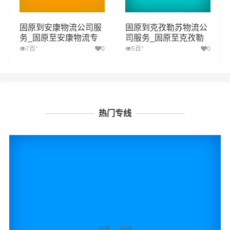
固原到安康物流公司服
固原到克孜勒苏物流公
务_固原至安康物流专
司服务_固原至克孜勒
线高效、安全、可靠的
苏物流专线高效、安
+
+
7百
0
5百
0
运输
全、可靠的运输
热门专线
宁夏
福建