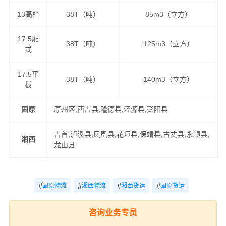
13高栏
38T（吨）
85m3（立方）
17.5厢
38T（吨）
125m3（立方）
式
17.5平
38T（吨）
140m3（立方）
板
固原
原州区,西吉县,隆德县,泾源县,彭阳县
吉首,泸溪县,凤凰县,花垣县,保靖县,古丈县,永顺县,
湘西
龙山县
#
#
#
#
固原物流
湘西物流
湘西货运
固原货运
咨询业务专员