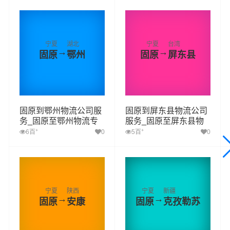
宁夏
湖北
宁夏
台湾
→
→
固原
鄂州
固原
屏东县
固原到鄂州物流公司服
固原到屏东县物流公司
务_固原至鄂州物流专
服务_固原至屏东县物
线高效、安全、可靠的
流专线高效、安全、可
+
+
6百
0
5百
0
运输
靠的运输
宁夏
陕西
宁夏
新疆
→
→
固原
安康
固原
克孜勒苏