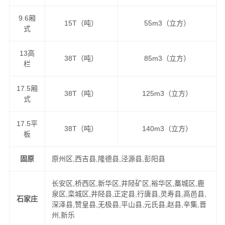
9.6厢
15T（吨）
55m3（立方）
式
13高
38T（吨）
85m3（立方）
栏
17.5厢
38T（吨）
125m3（立方）
式
17.5平
38T（吨）
140m3（立方）
板
固原
原州区,西吉县,隆德县,泾源县,彭阳县
长安区,桥西区,新华区,井陉矿区,裕华区,藁城区,鹿
泉区,栾城区,井陉县,正定县,行唐县,灵寿县,高邑县,
石家庄
深泽县,赞皇县,无极县,平山县,元氏县,赵县,辛集,晋
州,新乐