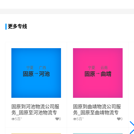
更多专线
宁夏
广西
宁夏
云南
→
→
固原
河池
固原
曲靖
固原到河池物流公司服
固原到曲靖物流公司服
务_固原至河池物流专
务_固原至曲靖物流专
线高效、安全、可靠的
线高效、安全、可靠的
+
+
5百
0
5百
0
运输
运输