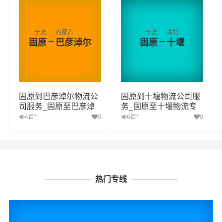
宁夏
内蒙古
宁夏
湖北
→
→
固原
巴彦淖尔
固原
十堰
固原到巴彦淖尔物流公
固原到十堰物流公司服
司服务_固原至巴彦淖
务_固原至十堰物流专
尔物流专线高效、安
线高效、安全、可靠的
+
+
4百
0
6百
0
全、可靠的运输
运输
热门专线