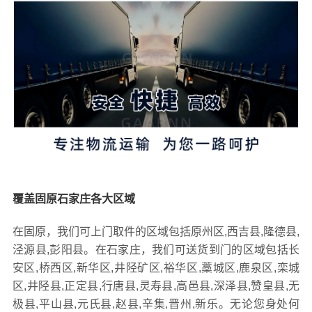
覆盖固原石家庄各大区域
在固原，我们可上门取件的区域包括原州区,西吉县,隆德县,
泾源县,彭阳县。在石家庄，我们可送货到门的区域包括长
安区,桥西区,新华区,井陉矿区,裕华区,藁城区,鹿泉区,栾城
区,井陉县,正定县,行唐县,灵寿县,高邑县,深泽县,赞皇县,无
极县,平山县,元氏县,赵县,辛集,晋州,新乐。无论您身处何