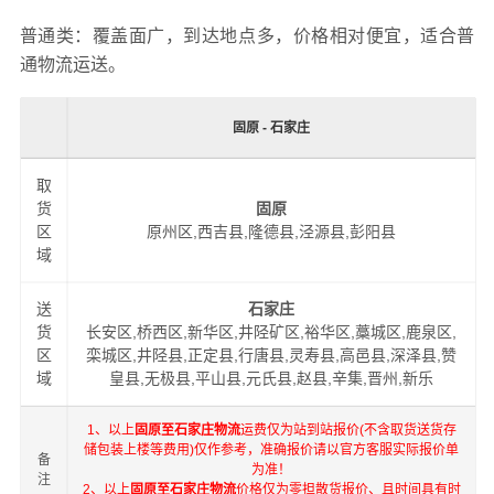
普通类：覆盖面广，到达地点多，价格相对便宜，适合普
通物流运送。
固原 - 石家庄
取
货
固原
区
原州区,西吉县,隆德县,泾源县,彭阳县
域
送
石家庄
货
长安区,桥西区,新华区,井陉矿区,裕华区,藁城区,鹿泉区,
区
栾城区,井陉县,正定县,行唐县,灵寿县,高邑县,深泽县,赞
域
皇县,无极县,平山县,元氏县,赵县,辛集,晋州,新乐
1、以上
固原至石家庄物流
运费仅为站到站报价(不含取货送货存
储包装上楼等费用)仅作参考，准确报价请以官方客服实际报价单
备
为准！
注
2、以上
固原至石家庄物流
价格仅为零担散货报价、且时间具有时